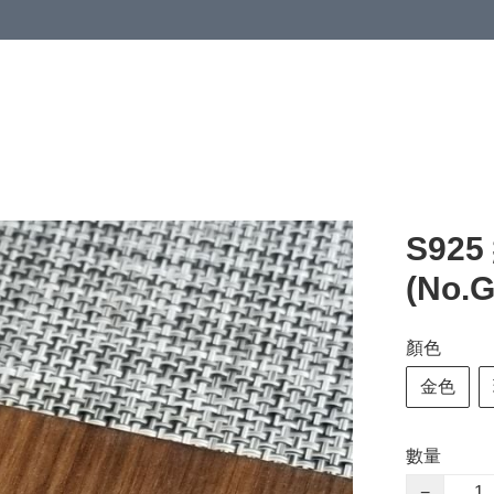
S92
(No.
顏色
金色
數量
−