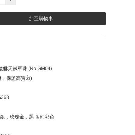
加至購物車
−
貔貅天鐵單珠 (No.GM04)

，保證高質👍)

68

銀，玫瑰金，黑 ＆幻彩色
