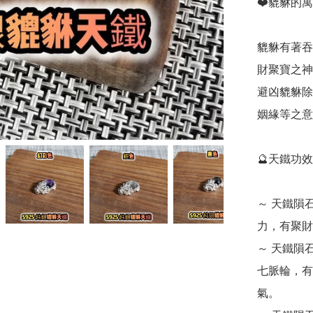
❤️貔貅的寓意
貔貅有著吞
財聚寶之神
避凶貔貅除
姻緣等之意
🔮天鐵功效💁‍
～ 天鐵隕
力，有聚財
～ 天鐵隕
七脈輪，有
氣。
