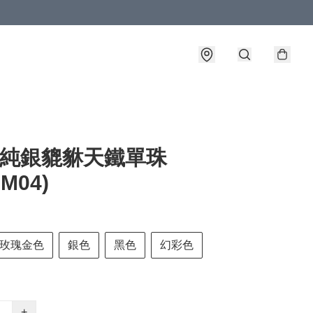
5 純銀貔貅天鐵單珠
GM04)
玫瑰金色
銀色
黑色
幻彩色
+