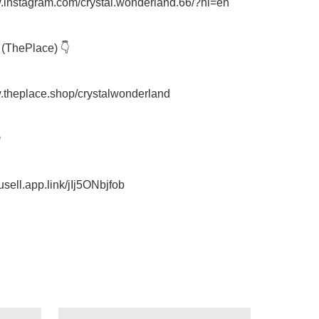
w.instagram.com/crystal.wonderland.66/?hl=en

(ThePlace) 👇

.theplace.shop/crystalwonderland


