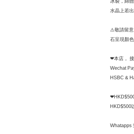
冰裂，綿體
水晶上若出
⚠️敬請留
石呈現顏色
❤本店， 接受 
Wechat P
HSBC & Ha
❤HKD$5
HKD$50
Whatapps 