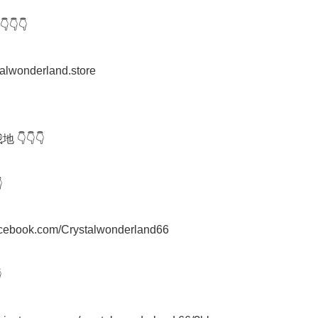
👇

stalwonderland.store

 👇👇👇



facebook.com/Crystalwonderland66


