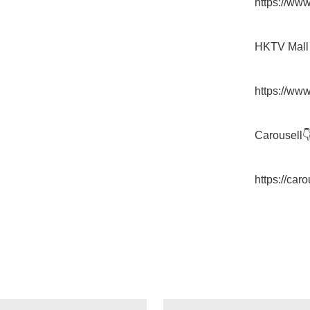
https://ww
HKTV Mall 
https://www
Carousell👇