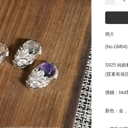
簡介
(No.GM04)

S925 純銀
(質素有保證
價錢：hkd$3
顏色：金，