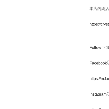
本店的網店👇
https://cry
Follow 下我地
Facebook👇
https://m.
Instagram👇