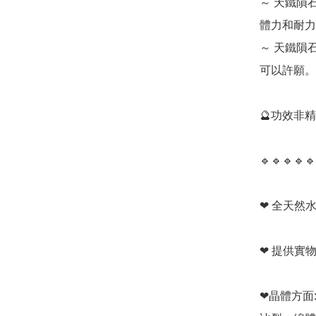
～ 天鐵隕
體力和耐力
～ 天鐵隕
可以許願。

🔮功效非
🔹️🔹️🔹️🔹️🔹️
❤ 全天然水
❤ 提供實
❤晶體方面: