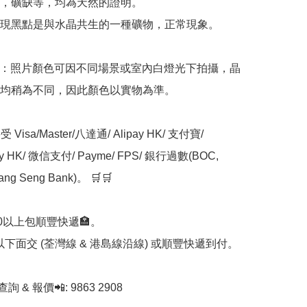
，礦缺等，均為天然的證明。

現黑點是與水晶共生的一種礦物，正常現象。

意：照片顏色可因不同場景或室內白燈光下拍攝，晶
均稍為不同，因此顏色以實物為準。

Visa/Master/八達通/ Alipay HK/ 支付寶/ 
ay HK/ 微信支付/ Payme/ FPS/ 銀行過數(BOC, 
ng Seng Bank)。 🛒🛒

00以上包順豐快遞🏣。

0以下面交 (荃灣線 & 港島線沿線) 或順豐快遞到付。

查詢 & 報價📲: 9863 2908
