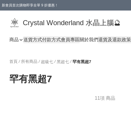
新會員首次購物即享全單 9 折優惠！
消費即享全單 9 折優惠！
Crystal Wonderland 水晶上腦🔮
商品
送貨方式
付款方式
會員專區
關於我們
退貨及退款政策
首頁
/
所有商品
/
/
/
超級七
黑超七
罕有黑超7
罕有黑超7
11項 商品