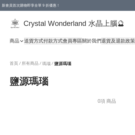
新會員首次購物即享全單 9 折優惠！
消費即享全單 9 折優惠！
Crystal Wonderland 水晶上腦🔮
商品
送貨方式
付款方式
會員專區
關於我們
退貨及退款政策
首頁
/
所有商品
/
/
瑪瑙
鹽源瑪瑙
鹽源瑪瑙
0項 商品