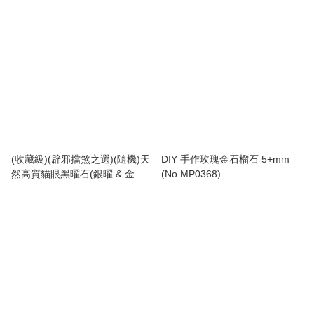
(收藏級)(辟邪擋煞之選)(隨機)天
DIY 手作玫瑰金石榴石 5+mm
然高質貓眼黑曜石(銀曜 & 金曜)
(No.MP0368)
手串