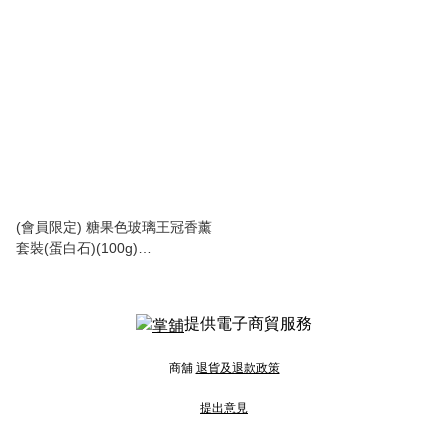
(No.AS0002A)
(會員限定) 糖果色玻璃王冠香薰
套裝(蛋白石)(100g)
(No.AS0001A)
提供電子商貿服務
商舖
退貨及退款政策
提出意見