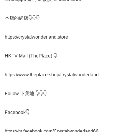
本店的網店👇👇👇

https://crystalwonderland.store

HKTV Mall (ThePlace) 👇

https://www.theplace.shop/crystalwonderland

Follow 下我地 👇👇👇

Facebook👇

https://m.facebook.com/Crystalwonderland66
