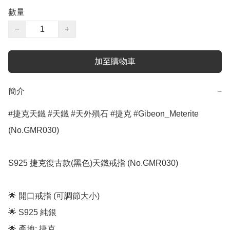
數量
−
+
加至購物車
簡介
−
#捷克天鐵 #天鐵 #天外殞石 #捷克 #Gibeon_Meterite 
(No.GMR030)

S925 捷克復古款(黑色)天鐵戒指 (No.GMR030)

🌟 開口戒指 (可調節大小)

🌟 S925 純銀

🌟 產地: 捷克
