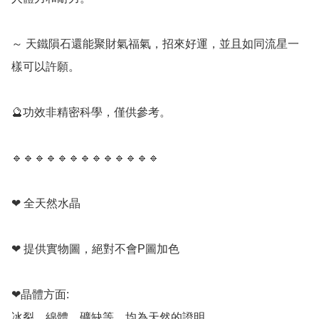
～ 天鐵隕石還能聚財氣福氣，招來好運，並且如同流星一
樣可以許願。

🔮功效非精密科學，僅供參考。

🔹️🔹️🔹️🔹️🔹️🔹️🔹️🔹️🔹️🔹️🔹️🔹️🔹️

❤ 全天然水晶

❤ 提供實物圖，絕對不會P圖加色

❤晶體方面:

冰裂，綿體，礦缺等，均為天然的證明。
