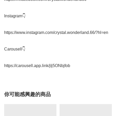
Instagram👇

https://www.instagram.com/crystal.wonderland.66/?hl=en

Carousell👇

你可能感興趣的商品