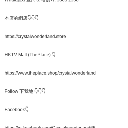
本店的網店👇👇👇

https://crystalwonderland.store

HKTV Mall (ThePlace) 👇

https://www.theplace.shop/crystalwonderland

Follow 下我地 👇👇👇

Facebook👇

https://m.facebook.com/Crystalwonderland66
