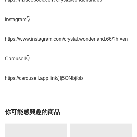
Instagram👇

https://www.instagram.com/crystal.wonderland.66/?hl=en

Carousell👇

你可能感興趣的商品