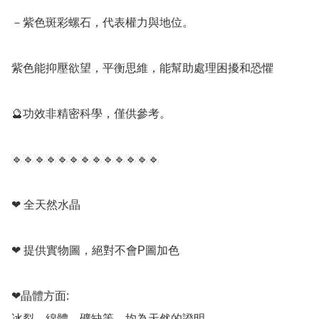
－紫色斑彩螺石，代表權力與地位。

紫色能抑壓欲望，平衡思維，能幫助處理困擾和恐懼

🔮功效非精密科學，僅供參考。

🔹️🔹️🔹️🔹️🔹️🔹️🔹️🔹️🔹️🔹️🔹️🔹️🔹️

❤ 全天然水晶

❤ 提供實物圖，絕對不會P圖加色

❤晶體方面:

冰裂，綿體，礦缺等，均為天然的證明。
