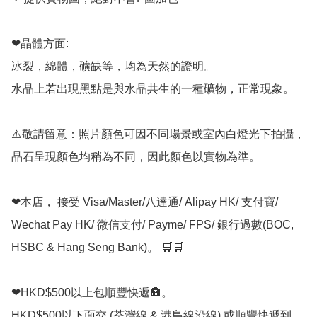
❤晶體方面:

冰裂，綿體，礦缺等，均為天然的證明。

水晶上若出現黑點是與水晶共生的一種礦物，正常現象。

⚠️敬請留意：照片顏色可因不同場景或室內白燈光下拍攝，
晶石呈現顏色均稍為不同，因此顏色以實物為準。

❤本店， 接受 Visa/Master/八達通/ Alipay HK/ 支付寶/ 
Wechat Pay HK/ 微信支付/ Payme/ FPS/ 銀行過數(BOC, 
HSBC & Hang Seng Bank)。 🛒🛒

❤HKD$500以上包順豐快遞🏣。

HKD$500以下面交 (荃灣線 & 港島線沿線) 或順豐快遞到