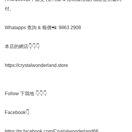
付。

Whatapps 查詢 & 報價📲: 9863 2908

本店的網店👇👇👇

https://crystalwonderland.store

Follow 下我地 👇👇👇

Facebook👇

https://m.facebook.com/Crystalwonderland66
