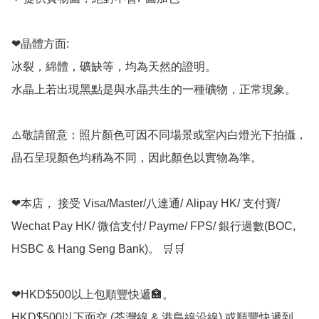
❤晶體方面:

冰裂，綿體，礦缺等，均為天然的證明。

水晶上若出現黑點是與水晶共生的一種礦物，正常現象。

⚠️敬請留意：照片顏色可因不同場景或室內白燈光下拍攝，
晶石呈現顏色均稍為不同，因此顏色以實物為準。

❤本店， 接受 Visa/Master/八達通/ Alipay HK/ 支付寶/ 
Wechat Pay HK/ 微信支付/ Payme/ FPS/ 銀行過數(BOC, 
HSBC & Hang Seng Bank)。 🛒🛒

❤HKD$500以上包順豐快遞🏣。

HKD$500以下面交 (荃灣線 & 港島線沿線) 或順豐快遞到