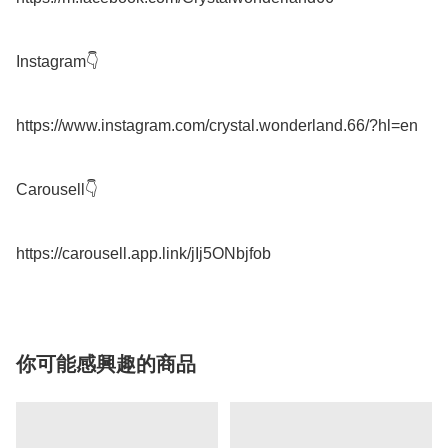
Instagram👇

https://www.instagram.com/crystal.wonderland.66/?hl=en

Carousell👇

你可能感興趣的商品