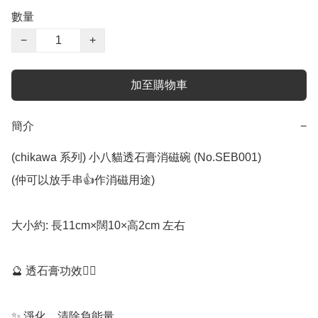
數量
−
+
加至購物車
簡介
−
(chikawa 系列) 小八貓透石膏消磁碗 (No.SEB001) 

(仲可以放手串👍作消磁用途)

大小約: 長11cm×闊10×高2cm 左右

🔮 透石膏功效💁‍♀️

✨️ 淨化、清除負能量
