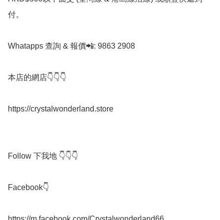
付。

Whatapps 查詢 & 報價📲: 9863 2908

本店的網店👇👇👇

https://crystalwonderland.store

Follow 下我地 👇👇👇

Facebook👇

https://m.facebook.com/Crystalwonderland66
