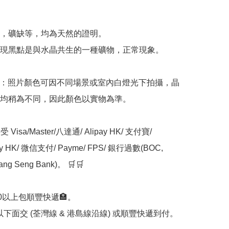


，礦缺等，均為天然的證明。

現黑點是與水晶共生的一種礦物，正常現象。

意：照片顏色可因不同場景或室內白燈光下拍攝，晶
均稍為不同，因此顏色以實物為準。

Visa/Master/八達通/ Alipay HK/ 支付寶/ 
ay HK/ 微信支付/ Payme/ FPS/ 銀行過數(BOC, 
ng Seng Bank)。 🛒🛒

00以上包順豐快遞🏣。

0以下面交 (荃灣線 & 港島線沿線) 或順豐快遞到付。
