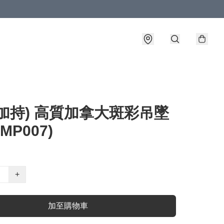
加持) 高質加拿大斑彩吊墜
AMP007)
+
加至購物車