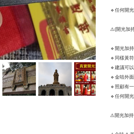
🔹️任何
⚠️(開光加持
🔹️開光
🔹️同樣
🔹️建議
🔹️金咭
🔹️照顧有
🔹️任何
⚠️開光加