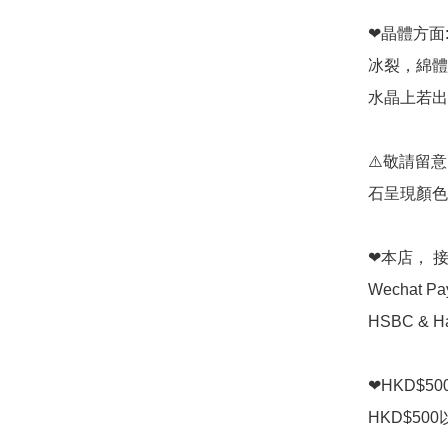
❤晶體方面:
冰裂，綿體
水晶上若出
⚠️敬請留
石呈現顏色
❤本店， 接受 
Wechat P
HSBC & Ha
❤HKD$5
HKD$50