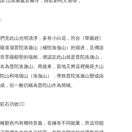
謂“山當曲處皆藏寺，路欲窮時又遇僧”。



們見此山光明清淨，多有小白花，符合《華嚴經》
薩道場普陀洛迦山（補怛洛伽山）的描述，且傳說
音菩薩顯聖的瑞相，便認定此山就是普陀洛迦山，
名為普陀洛迦山。再後來，當地又將這裡兩座大山
陀山和珞珈山（洛伽山），導致普陀洛迦山變成由
成，但一般仍稱為普陀山作為簡稱。

石功效💁‍♀️

種顏色均有獨特意義，並擁有不同能量，而這些能