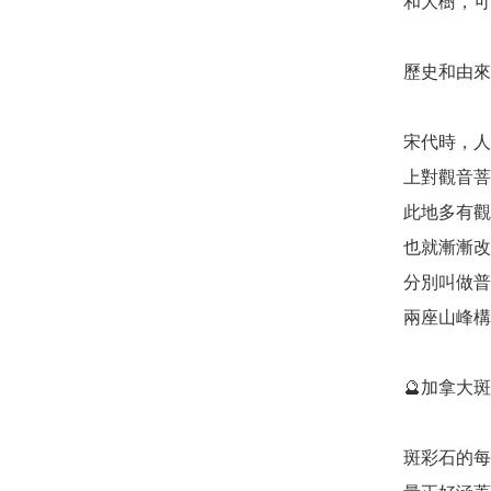
和大樹，可
歷史和由來: 
宋代時，人
上對觀音菩
此地多有觀
也就漸漸改
分別叫做普
兩座山峰構
🔮加拿大斑彩
斑彩石的每