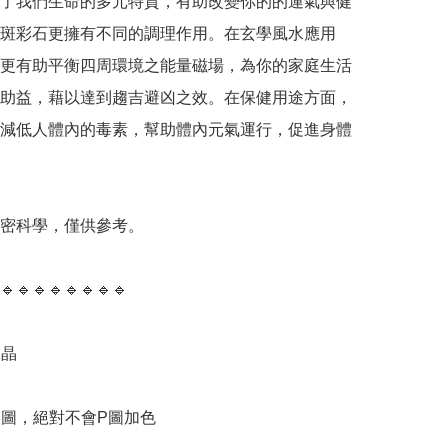
了我們生命的多元特質，有助改變你的的運氣與健
斑彩石更擁有不同的調理作用。在玄學風水應用
更有助平衡四周環境之能量磁場，為你的家庭生活
助益，藉以達到趨吉避凶之效。在保健用途方面，
減低人體內的毒素，幫助體內元氣運行，促進身體
精密科學，僅供參考。

🔹️🔹️🔹️🔹️🔹️🔹️🔹️🔹️

晶

物圖，絕對不會P圖加色
