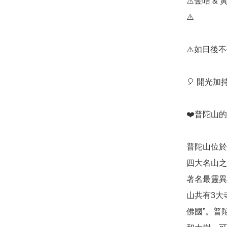
⚠️金咭 
⚠️

⚠️如日後
🎈 開光
❤️普陀山的
普陀山位於
四大名山之
著名最靈異
山共有3大
佛國”。普