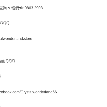
查詢 & 報價📲: 9863 2908

👇

stalwonderland.store

 👇👇👇



facebook.com/Crystalwonderland66
