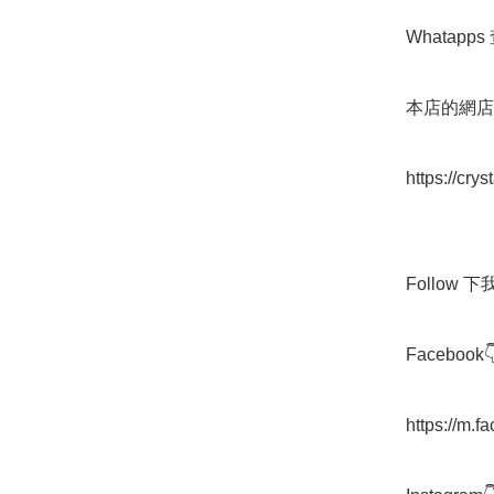
Whatapps 
本店的網店👇
https://cry
Follow 下我地
Facebook👇
https://m.