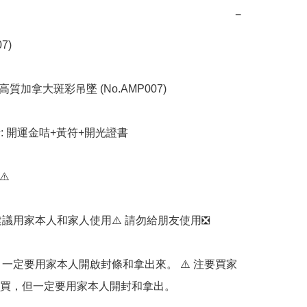
−
7)

高質加拿大斑彩吊墜 (No.AMP007)

括: 開運金咭+黃符+開光證書

️

我們建議用家本人和家人使用⚠️ 請勿給朋友使用❎️

首先，一定要用家本人開啟封條和拿出來。 ⚠️ 注要買家
買，但一定要用家本人開封和拿出。
