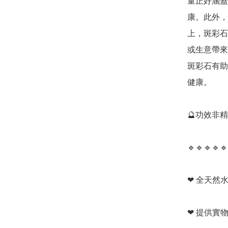
量正好涵蓋
康。此外，
上，斑彩石
或生意帶來
斑彩石有助
健康。

🔮功效非
🔹️🔹️🔹️🔹️🔹️
❤ 全天然水
❤ 提供實