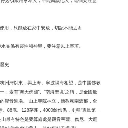
& 黃符必須跟用家本人，不能轉讓他人，這個要注意
不使用，只能放在家中安放，切記不能丢⚠️

加持水晶係有靈性和神聖，要注意以上事項。

歷史

杭州灣以東，與上海、寧波隔海相望，是中國佛教
一，素有“海天佛國”、“南海聖境”之稱，是全國最
的觀音道場。 山上寺院林立，佛教氛圍濃郁，全
寺、88庵、128茅蓬，4000餘僧侶，史稱“震旦第一
陀山最有特色是要算處處是觀音菩薩、僧尼、大廟