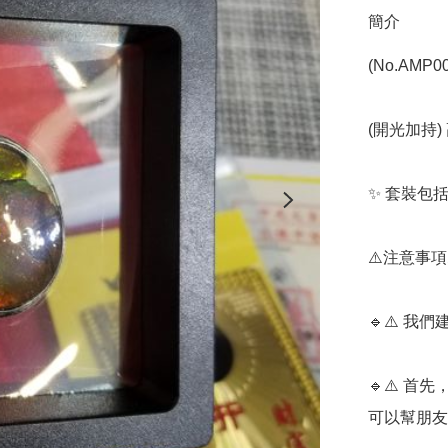
簡介
(No.AMP00
(開光加持) 
✨️ 套裝包
⚠️注意事項⚠
🔹️⚠️ 
🔹️⚠️ 
可以幫朋友