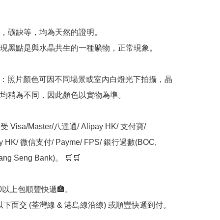


，礦缺等，均為天然的證明。

現黑點是與水晶共生的一種礦物，正常現象。

意：照片顏色可因不同場景或室內白燈光下拍攝，晶
均稍為不同，因此顏色以實物為準。

Visa/Master/八達通/ Alipay HK/ 支付寶/ 
ay HK/ 微信支付/ Payme/ FPS/ 銀行過數(BOC, 
ng Seng Bank)。 🛒🛒

00以上包順豐快遞🏣。

0以下面交 (荃灣線 & 港島線沿線) 或順豐快遞到付。
