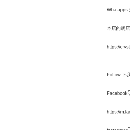
Whatapps 
本店的網店👇
https://cry
Follow 下我地
Facebook👇
https://m.