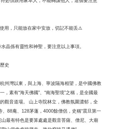
& 黃符必須跟用家本人，不能轉讓他人，這個要注意
不使用，只能放在家中安放，切記不能丢⚠️

加持水晶係有靈性和神聖，要注意以上事項。

歷史

杭州灣以東，與上海、寧波隔海相望，是中國佛教
一，素有“海天佛國”、“南海聖境”之稱，是全國最
的觀音道場。 山上寺院林立，佛教氛圍濃郁，全
寺、88庵、128茅蓬，4000餘僧侶，史稱“震旦第一
陀山最有特色是要算處處是觀音菩薩、僧尼、大廟