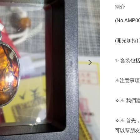
簡介
(No.AMP00
(開光加持) 
✨️ 套裝包
⚠️注意事項⚠
🔹️⚠️ 
🔹️⚠️ 
可以幫朋友