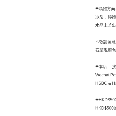
❤晶體方面:
冰裂，綿體
水晶上若出
⚠️敬請留
石呈現顏色
❤本店， 接受 
Wechat P
HSBC & Ha
❤HKD$5
HKD$50