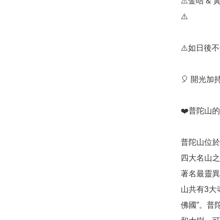
⚠️金咭 
⚠️

⚠️如日後
🎈 開光
❤️普陀山的
普陀山位於
四大名山之
著名最靈異
山共有3大
佛國”。普