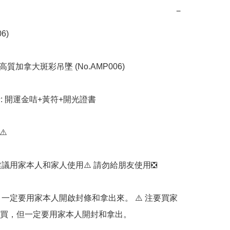
−
6)

高質加拿大斑彩吊墜 (No.AMP006)

括: 開運金咭+黃符+開光證書

️

我們建議用家本人和家人使用⚠️ 請勿給朋友使用❎️

首先，一定要用家本人開啟封條和拿出來。 ⚠️ 注要買家
買，但一定要用家本人開封和拿出。
