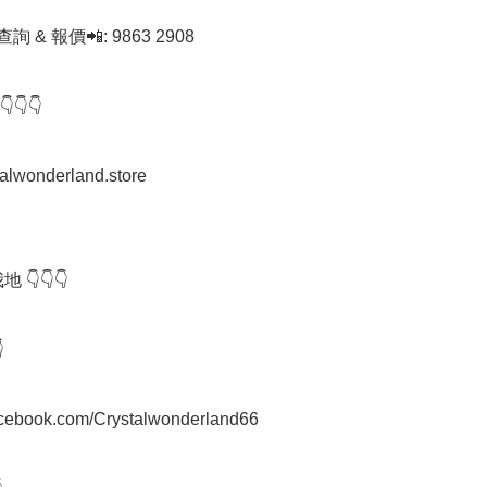
查詢 & 報價📲: 9863 2908

👇

stalwonderland.store

 👇👇👇



facebook.com/Crystalwonderland66
