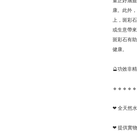
量正好涵蓋
康。此外，
上，斑彩石
或生意帶來
斑彩石有助
健康。

🔮功效非
🔹️🔹️🔹️🔹️🔹️
❤ 全天然水
❤ 提供實