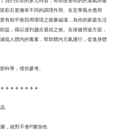
了我們生命的多元特質，有助改變你的的運氣與健
斑彩石更擁有不同的調理作用。在玄學風水應用
更有助平衡四周環境之能量磁場，為你的家庭生活
助益，藉以達到趨吉避凶之效。在保健用途方面，
減低人體內的毒素，幫助體內元氣運行，促進身體
精密科學，僅供參考。

🔹️🔹️🔹️🔹️🔹️🔹️🔹️🔹️

晶

物圖，絕對不會P圖加色
