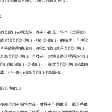
謂“山當曲處皆藏寺，路欲窮時又遇僧”。



們見此山光明清淨，多有小白花，符合《華嚴經》
薩道場普陀洛迦山（補怛洛伽山）的描述，且傳說
音菩薩顯聖的瑞相，便認定此山就是普陀洛迦山，
名為普陀洛迦山。再後來，當地又將這裡兩座大山
陀山和珞珈山（洛伽山），導致普陀洛迦山變成由
成，但一般仍稱為普陀山作為簡稱。

石功效💁‍♀️

種顏色均有獨特意義，並擁有不同能量，而這些能