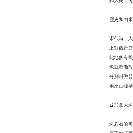
和大樹，可
歷史和由來: 
宋代時，人
上對觀音菩
此地多有觀
也就漸漸改
分別叫做普
兩座山峰構
🔮加拿大斑彩
斑彩石的每