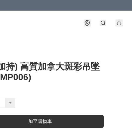
加持) 高質加拿大斑彩吊墜
AMP006)
+
加至購物車