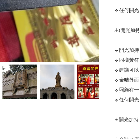
🔹️任何
⚠️(開光加持
🔹️開光
🔹️同樣
🔹️建議
🔹️金咭
🔹️照顧有
🔹️任何
⚠️開光加