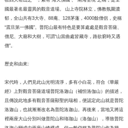
國最著名最靈異的觀音道場。 山上寺院林立，佛教氛圍濃
郁，全山共有3大寺、88庵、128茅蓬，4000餘僧侶，史稱
“震旦第一佛國”。普陀山最有特色是要算處處是觀音菩薩、
僧尼、大廟和大樹，可謂“山當曲處皆藏寺，路欲窮時又遇
僧”。

歷史和由來: 

宋代時，人們見此山光明清淨，多有小白花，符合《華嚴
經》上對觀音菩薩道場普陀洛迦山（補怛洛伽山）的描述，
且傳說此地多有觀音菩薩顯聖的瑞相，便認定此山就是普陀
洛迦山，也就漸漸改名為普陀洛迦山。再後來，當地又將這
裡兩座大山分別叫做普陀山和珞珈山（洛伽山），導致普陀
洛迦山變成由兩座山峰構成，但一般仍稱為普陀山作為簡