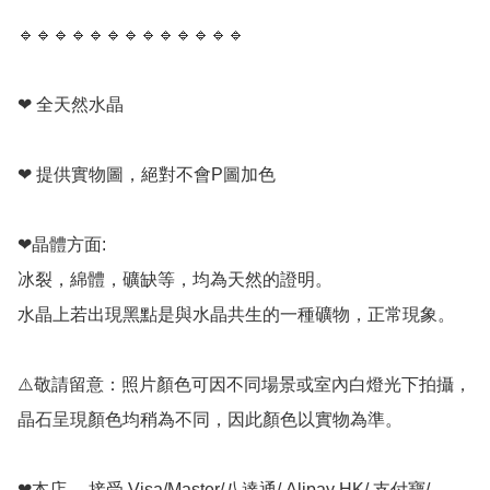
🔹️🔹️🔹️🔹️🔹️🔹️🔹️🔹️🔹️🔹️🔹️🔹️🔹️

❤ 全天然水晶

❤ 提供實物圖，絕對不會P圖加色

❤晶體方面:

冰裂，綿體，礦缺等，均為天然的證明。

水晶上若出現黑點是與水晶共生的一種礦物，正常現象。

⚠️敬請留意：照片顏色可因不同場景或室內白燈光下拍攝，
晶石呈現顏色均稍為不同，因此顏色以實物為準。

❤本店， 接受 Visa/Master/八達通/ Alipay HK/ 支付寶/ 