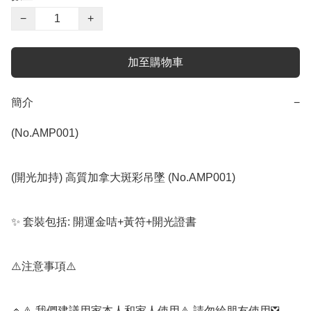
−
+
加至購物車
簡介
−
(No.AMP001)

(開光加持) 高質加拿大斑彩吊墜 (No.AMP001)

✨️ 套裝包括: 開運金咭+黃符+開光證書

⚠️注意事項⚠️

🔹️⚠️ 我們建議用家本人和家人使用⚠️ 請勿給朋友使用❎️
