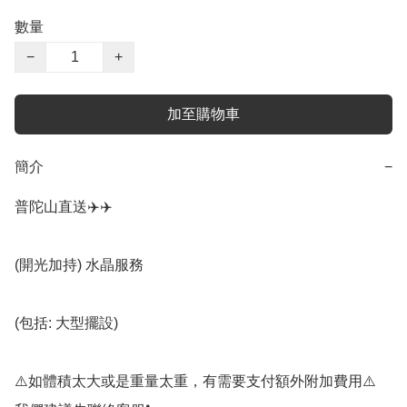
數量
−
+
加至購物車
簡介
−
普陀山直送✈️✈️

(開光加持) 水晶服務

(包括: 大型擺設)

⚠️如體積太大或是重量太重，有需要支付額外附加費用⚠️ 