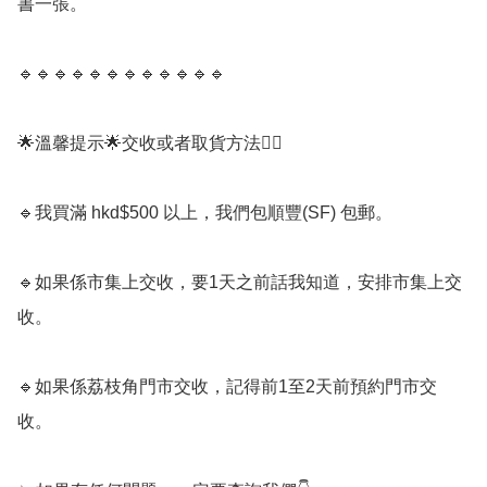
書一張。

🔹️🔹️🔹️🔹️🔹️🔹️🔹️🔹️🔹️🔹️🔹️🔹️

🌟溫馨提示🌟交收或者取貨方法💁‍♂️

🔹️我買滿 hkd$500 以上，我們包順豐(SF) 包郵。 

🔹️如果係市集上交收，要1天之前話我知道，安排市集上交
收。

🔹️如果係荔枝角門市交收，記得前1至2天前預約門市交
收。
