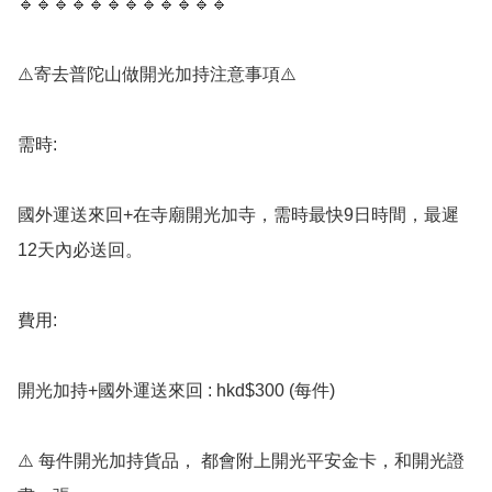
🔹️🔹️🔹️🔹️🔹️🔹️🔹️🔹️🔹️🔹️🔹️🔹️

⚠️寄去普陀山做開光加持注意事項⚠️

需時:

國外運送來回+在寺廟開光加寺，需時最快9日時間，最遲
12天內必送回。

費用: 

開光加持+國外運送來回 : hkd$300 (每件)

⚠️ 每件開光加持貨品， 都會附上開光平安金卡，和開光證