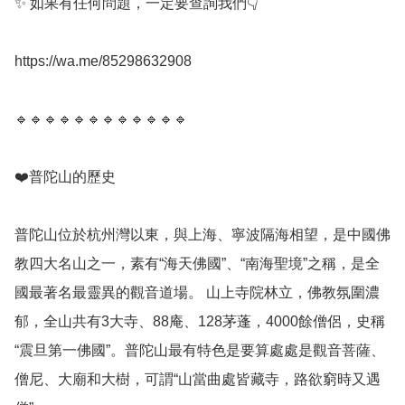
✨️ 如果有任何問題，一定要查詢我們👇

https://wa.me/85298632908

🔹️🔹️🔹️🔹️🔹️🔹️🔹️🔹️🔹️🔹️🔹️🔹️

❤️普陀山的歷史

普陀山位於杭州灣以東，與上海、寧波隔海相望，是中國佛
教四大名山之一，素有“海天佛國”、“南海聖境”之稱，是全
國最著名最靈異的觀音道場。 山上寺院林立，佛教氛圍濃
郁，全山共有3大寺、88庵、128茅蓬，4000餘僧侶，史稱
“震旦第一佛國”。普陀山最有特色是要算處處是觀音菩薩、
僧尼、大廟和大樹，可謂“山當曲處皆藏寺，路欲窮時又遇