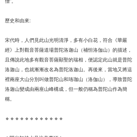
僧”。

歷史和由來: 

宋代時，人們見此山光明清淨，多有小白花，符合《華嚴
經》上對觀音菩薩道場普陀洛迦山（補怛洛伽山）的描述，
且傳說此地多有觀音菩薩顯聖的瑞相，便認定此山就是普陀
洛迦山，也就漸漸改名為普陀洛迦山。再後來，當地又將這
裡兩座大山分別叫做普陀山和珞珈山（洛伽山），導致普陀
洛迦山變成由兩座山峰構成，但一般仍稱為普陀山作為簡
稱。

🔹️🔹️🔹️🔹️🔹️🔹️🔹️🔹️🔹️🔹️🔹️🔹️
