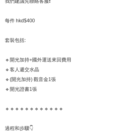
我們建議先聯絡客服❗️

每件 hkd$400

套裝包括:

🔹️開光加持+國外運送來回費用

🔹️客人遞交水晶

🔹️(開光加持) 觀音金1張

🔹️開光證書1張

🔹️🔹️🔹️🔹️🔹️🔹️🔹️🔹️🔹️🔹️🔹️🔹️

過程和步驟👇
