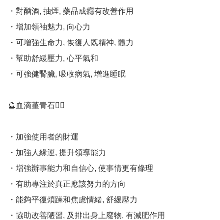
・對酗酒, 抽煙, 藥品成癮有改善作用 

・增加領袖魅力, 向心力 

・可增強生命力, 恢復人既精神, 體力 

・幫助舒緩壓力, 心平氣和 

・可強健腎臟, 吸收病氣, 增進睡眠

🔮血滴堇青石💁‍♀️

・加強使用者的財運 

・加強人緣運, 提升領導能力 

・增強辦事能力和自信心, 使事情更有條理 

・有助專注於真正應該努力的方向 

・能夠平復煩躁和焦慮情緒, 舒緩壓力 

・協助改善陋習, 及排出身上廢物, 有減肥作用 
