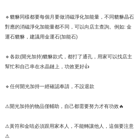
🔹️貔貅同樣都要每個月要做消磁淨化加能量，不同貔貅晶石
對應的消磁淨化加能量都不同，可以向店主查詢。例如: 金
運石貔貅，建議用金運石(加能石)

🔹️各款(開光加持)貔貅款式，都打了通孔，用家可以找店主
幫忙和自己串在水晶鏈上，功效更好👍

🔹️任何開光加持一經確認奉請，不設退款

⚠️開光加持的物品僅輔助，自己都需要努力才有功效🔥

⚠️黃符和金咭必須跟用家本人，不能轉讓他人，這個要注意
⚠️
