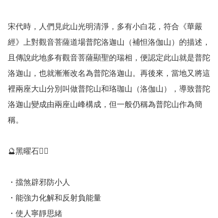
宋代時，人們見此山光明清淨，多有小白花，符合《華嚴
經》上對觀音菩薩道場普陀洛迦山（補怛洛伽山）的描述，
且傳說此地多有觀音菩薩顯聖的瑞相，便認定此山就是普陀
洛迦山，也就漸漸改名為普陀洛迦山。再後來，當地又將這
裡兩座大山分別叫做普陀山和珞珈山（洛伽山），導致普陀
洛迦山變成由兩座山峰構成，但一般仍稱為普陀山作為簡
稱。

🔮黑曜石💁‍♀️

・擋煞辟邪防小人 

・能強力化解和反射負能量 

・使人寧靜思緒 
