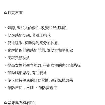
🔮月亮石💁‍♀️

・鎮靜, 調和人的個性, 改變和舒緩脾性 

・促進感情交融, 吸引正桃花 

・促進睡眠, 有助得到充分的休息, 

・化解情侶間的感情問題, 讓雙方和平相處 

・美容美顏功效 

・提高女性的生育能力, 平衡女性的內分泌系統 

・幫助腦部思考, 有助變通 

・使人維持健康的飲食習慣, 達到減肥效果 

・預防癌症，水腫 ・預防夢遊症

🔮紫牙烏石榴石💁‍♀️
