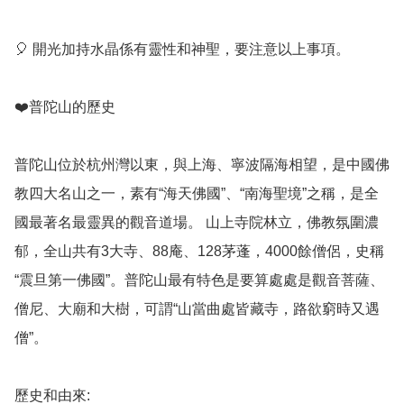
🎈 開光加持水晶係有靈性和神聖，要注意以上事項。

❤️普陀山的歷史

普陀山位於杭州灣以東，與上海、寧波隔海相望，是中國佛
教四大名山之一，素有“海天佛國”、“南海聖境”之稱，是全
國最著名最靈異的觀音道場。 山上寺院林立，佛教氛圍濃
郁，全山共有3大寺、88庵、128茅蓬，4000餘僧侶，史稱
“震旦第一佛國”。普陀山最有特色是要算處處是觀音菩薩、
僧尼、大廟和大樹，可謂“山當曲處皆藏寺，路欲窮時又遇
僧”。

歷史和由來: 
