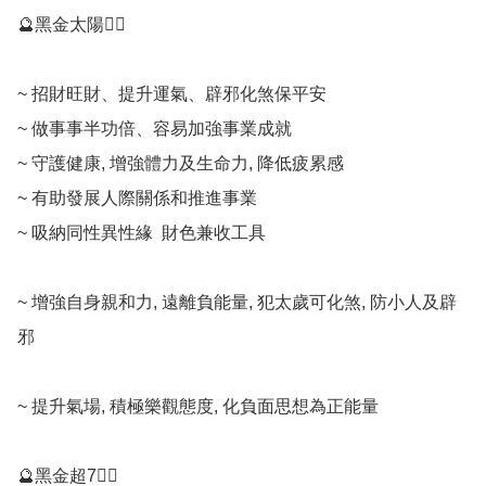
🔮黑金太陽💁‍♀️

~ 招財旺財、提升運氣、辟邪化煞保平安

~ 做事事半功倍、容易加強事業成就

~ 守護健康, 增強體力及生命力, 降低疲累感

~ 有助發展人際關係和推進事業

~ 吸納同性異性緣  財色兼收工具

~ 增強自身親和力, 遠離負能量, 犯太歲可化煞, 防小人及辟
邪

~ 提升氣場, 積極樂觀態度, 化負面思想為正能量

🔮黑金超7💁‍♀️
