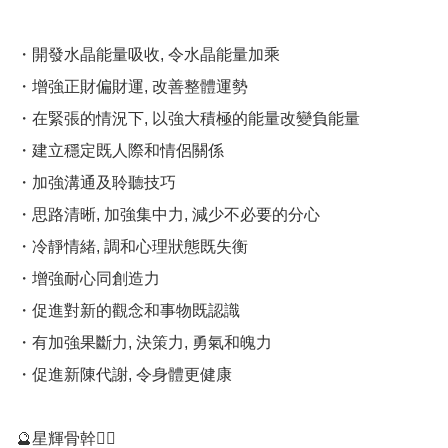
・開發水晶能量吸收, 令水晶能量加乘 

・增強正財偏財運, 改善整體運勢 

・在緊張的情況下, 以強大積極的能量改變負能量 

・建立穩定既人際和情侶關係 

・加強溝通及聆聽技巧 

・思路清晰, 加強集中力, 減少不必要的分心 

・冷靜情緒, 調和心理狀態既失衡 

・增強耐心同創造力 

・促進對新的觀念和事物既認識 

・有加強果斷力, 決策力, 勇氣和魄力 

・促進新陳代謝, 令身體更健康

🔮星輝骨幹💁‍♀️
