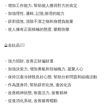
・增加工作能力, 幫助個人獲得對方的肯定 

・加強理性, 邏輯, 記憶,推理的能力 

・辟邪擋煞, 清除不潔之物和身體負能量 

・使人擁有正面積極的態度, 樂觀快樂

🔮金鈦晶💁‍♀️

・強力招財, 改善正財偏財運 

・加強決策力, 增加勇氣和領袖魄力, 凝聚人心 

・保持沉着冷靜既良好心態, 幫助分析問題和組織活動 

・作為護身符, 幫助辟邪化煞, 逢凶化吉 

・改善精神狀態, 恢復活力, 振奮精神 

・促進消化系統, 改善腸胃蠕動
