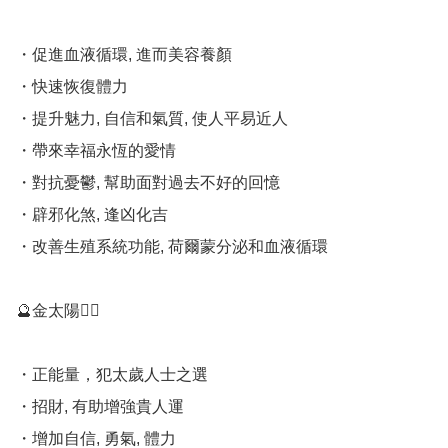
・促進血液循環, 進而美容養顏 

・快速恢復體力 

・提升魅力, 自信和氣質, 使人平易近人 

・帶來幸福永恆的愛情 

・對抗憂鬱, 幫助面對過去不好的回憶 

・辟邪化煞, 逢凶化吉 

・改善生殖系統功能, 荷爾蒙分泌和血液循環

🔮金太陽💁‍♀️

・正能量，犯太歲人士之選

・招財, 有助增強貴人運 

・增加自信, 勇氣, 體力 
