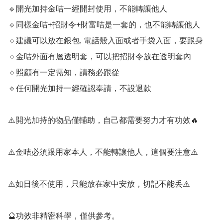
🔹️開光加持金咭一經開封使用，不能轉讓他人

🔹️同樣金咭+招財令+財富咭是一套的，也不能轉讓他人

🔹️建議可以放在銀包, 電話殼入面或者手袋入面，要跟身

🔹️金咭外面有層透明套，可以把招財令放在透明套內

🔹️照顧有一定需知，請務必跟從

🔹️任何開光加持一經確認奉請，不設退款

⚠️開光加持的物品僅輔助，自己都需要努力才有功效🔥

⚠️金咭必須跟用家本人，不能轉讓他人，這個要注意⚠️

⚠️如日後不使用，只能放在家中安放，切記不能丢⚠️

🔮功效非精密科學，僅供參考。
