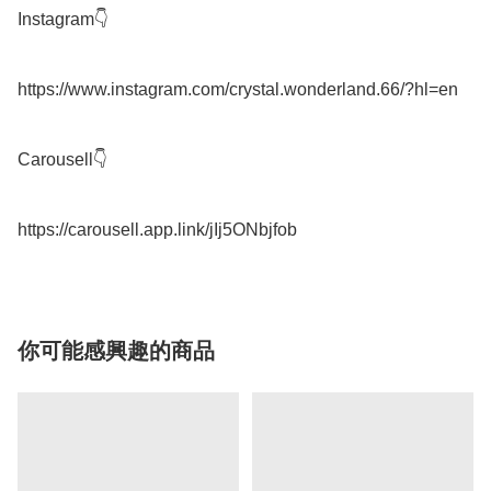
Instagram👇

https://www.instagram.com/crystal.wonderland.66/?hl=en

Carousell👇

你可能感興趣的商品