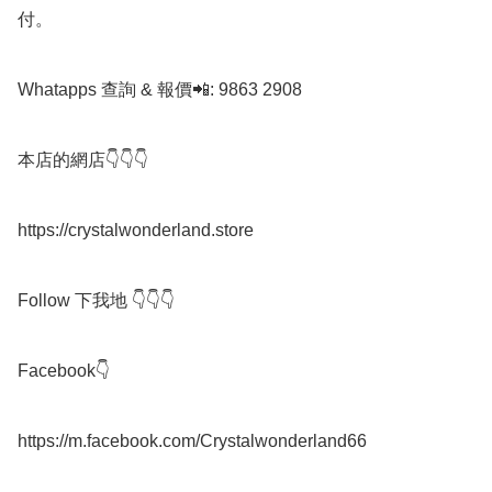
付。

Whatapps 查詢 & 報價📲: 9863 2908

本店的網店👇👇👇

https://crystalwonderland.store

Follow 下我地 👇👇👇

Facebook👇

https://m.facebook.com/Crystalwonderland66
