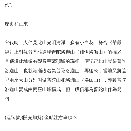
僧”。

歷史和由來: 

宋代時，人們見此山光明清淨，多有小白花，符合《華嚴
經》上對觀音菩薩道場普陀洛迦山（補怛洛伽山）的描述，
且傳說此地多有觀音菩薩顯聖的瑞相，便認定此山就是普陀
洛迦山，也就漸漸改名為普陀洛迦山。再後來，當地又將這
裡兩座大山分別叫做普陀山和珞珈山（洛伽山），導致普陀
洛迦山變成由兩座山峰構成，但一般仍稱為普陀山作為簡
稱。

(進階款)(開光加持) 金咭注意事項⚠️
