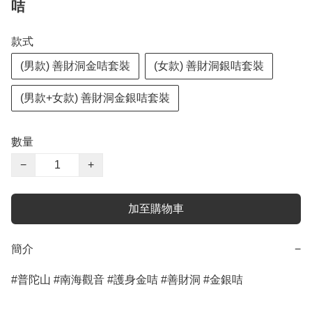
咭
款式
(男款) 善財洞金咭套裝
(女款) 善財洞銀咭套裝
(男款+女款) 善財洞金銀咭套裝
數量
−
+
加至購物車
簡介
−
#普陀山 #南海觀音 #護身金咭 #善財洞 #金銀咭
