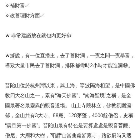
🔹️補財富✅️

🔹️改善理財方面✅️

🔥 非常建議放在銀包內更好👍

🔥據說，有一位直播主，去了善財洞，一夜之間一夜暴富，
導致大量市民去了善財洞，排隊都需時2小時才能進洞😅。

普陀山位於杭州灣以東，與上海、寧波隔海相望，是中國佛
教四大名山之一，素有“海天佛國”、“南海聖境”之稱，是全
國最著名最靈異的觀音道場。 山上寺院林立，佛教氛圍濃
郁，全山共有3大寺、88庵、128茅蓬，4000餘僧侶，史稱
“震旦第一佛國”。普陀山最有特色是要算處處是觀音菩薩、
僧尼、大廟和大樹，可謂“山當曲處皆藏寺，路欲窮時又遇