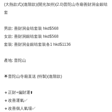
(大熱款式)(進階款)(開光加持)(2.0)普陀山寺廟善財洞金銀咭
套

男款: 善財洞金咭套裝 hkd$568 

女款: 善財洞銀咭套裝 hkd$568

套裝: 善財洞金銀咭套裝各1 hkd$1136

產地: 普陀山

🌟普陀山寺廟直送 (特製)(進階款)

🔹️正財+偏財運⬆️

🔹️改善運氣✅️

🔹️改善個人氣場✅️
