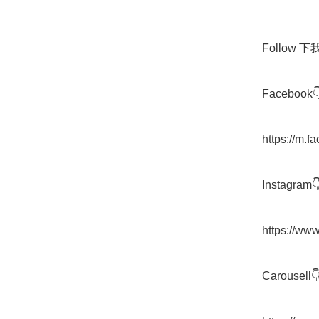
Follow 下我地
Facebook👇
https://m.
Instagram👇
https://ww
Carousell👇