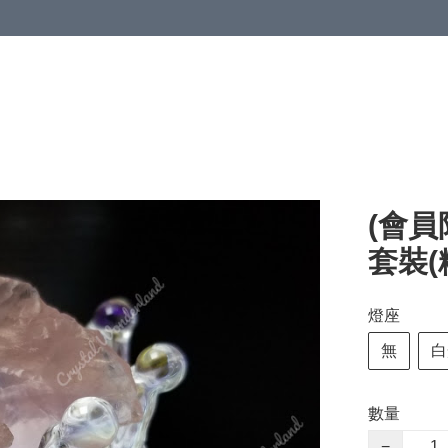
(會員
套裝(粉
燈座
無
白
數量
−