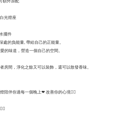
可額外加配

 白光燈座 

水擺件

深處的負能量, 帶給自己的正能量。

喜愛的味道，營造一個自己的空間。

者房間，淨化之餘又可以裝飾，還可以散發香味。
陪伴你過每一個晚上❤ 改善你的心境👍🏻

♀️
