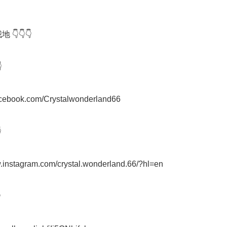
 👇👇👇



facebook.com/Crystalwonderland66



w.instagram.com/crystal.wonderland.66/?hl=en


