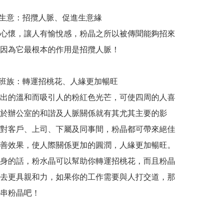
做生意：招攬人脈、促進生意緣

心懷，讓人有愉悅感，粉晶之所以被傳聞能夠招來
因為它最根本的作用是招攬人脈！

上班族：轉運招桃花、人緣更加暢旺

出的溫和而吸引人的粉紅色光芒，可使四周的人喜
於辦公室的和諧及人脈關係就有其尤其主要的影
對客戶、上司、下屬及同事間，粉晶都可帶來絕佳
善效果，使人際關係更加的圓潤，人緣更加暢旺。

身的話，粉水晶可以幫助你轉運招桃花，而且粉晶
去更具親和力，如果你的工作需要與人打交道，那
串粉晶吧！
