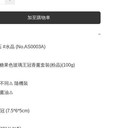
加至購物車
−
#水晶 (No.AS0003A)

 糖果色玻璃王冠香薰套裝(粉晶)(100g)

不同⚠️ 隨機裝

薰油⚠️

7.5*6*5cm)
