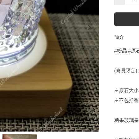
簡介
#粉晶 #原石 
(會員限定)
⚠️原石大小
⚠️不包括香
糖果玻璃皇冠 (