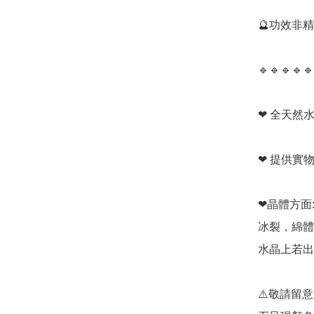
🔮功效非
🔹️🔹️🔹️🔹️🔹️
❤ 全天然水
❤ 提供實
❤晶體方面:
冰裂，綿體
水晶上若出
⚠️敬請留