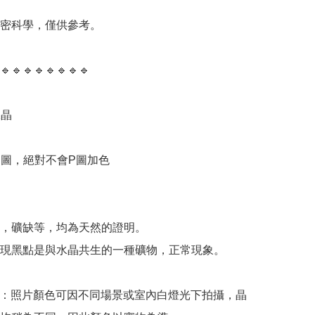
精密科學，僅供參考。

🔹️🔹️🔹️🔹️🔹️🔹️🔹️🔹️

晶

物圖，絕對不會P圖加色



，礦缺等，均為天然的證明。

現黑點是與水晶共生的一種礦物，正常現象。

意：照片顏色可因不同場景或室內白燈光下拍攝，晶