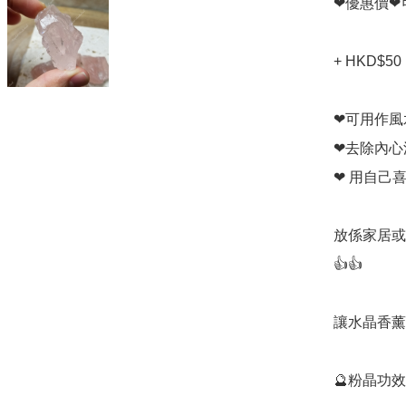
❤優惠價❤
+ HKD$50
❤可用作風
❤去除內心
❤ 用自己
放係家居或
👍👍

讓水晶香薰燈
🔮粉晶功效💁‍