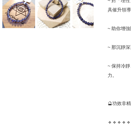
~ 對「理
具催升領導
~ 助你增
~ 那沉靜
~ 保持冷
力。

🔮功效非
🔹️🔹️🔹️🔹️🔹️