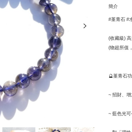
簡介
#堇青石 #水晶 
(收藏級) 高
(物超所值，
🔮堇青石功效
~ 招財、增
~ 藍色光