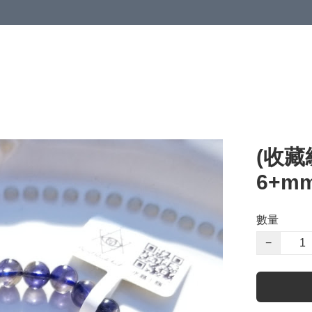
(收藏
6+mm
數量
−