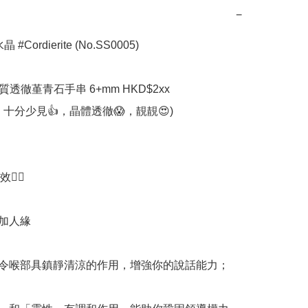
−
#Cordierite (No.SS0005)

質透徹堇青石手串 6+mm HKD$2xx

十分少見👍，晶體透徹😱，靚靚😍)

‍♀️

加人緣

可令喉部具鎮靜清涼的作用，增強你的說話能力；
