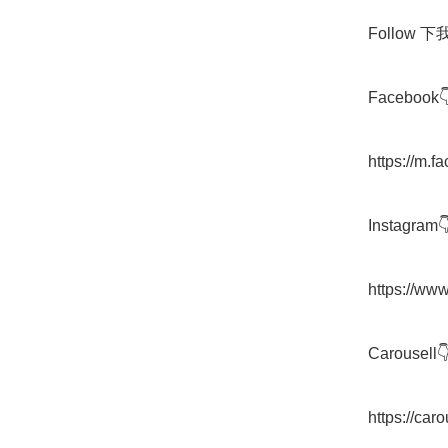
Follow 下我地
Facebook👇
https://m.
Instagram👇
https://ww
Carousell👇
https://caro