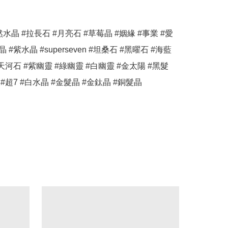
然水晶 #拉長石 #月亮石 #草莓晶 #姻緣 #事業 #愛
 #紫水晶 #superseven #坦桑石 #黑曜石 #海藍
#天河石 #紫幽靈 #綠幽靈 #白幽靈 #金太陽 #黑髮
 #超7 #白水晶 #金髮晶 #金鈦晶 #銅髮晶
