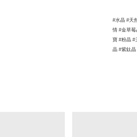
#水晶 #天
情 #金草莓晶
寶 #粉晶 
晶 #紫鈦晶