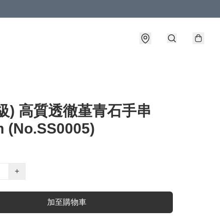
級) 高質透徹堇青石手串
 (No.SS0005)
+
加至購物車