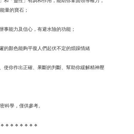
性」和「靈性」有調和作用，能助你鞏固領導權力，
能量的寶石；

強辦事能力及信心，有避水險的功能；

深邃的顏色能夠平復人們起伏不定的煩躁情緒

靜、使你作出正確、果斷的判斷、幫助你緩解精神壓
精密科學，僅供參考。

🔹️🔹️🔹️🔹️🔹️🔹️🔹️🔹️
