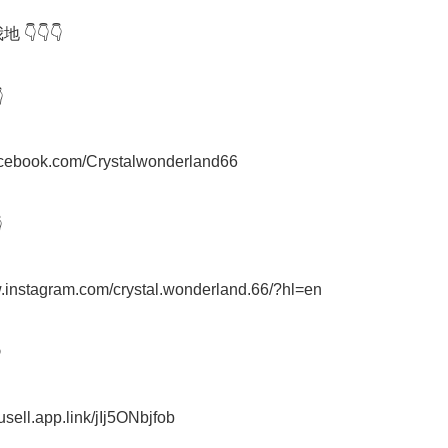
 👇👇👇



facebook.com/Crystalwonderland66



w.instagram.com/crystal.wonderland.66/?hl=en



usell.app.link/jIj5ONbjfob
