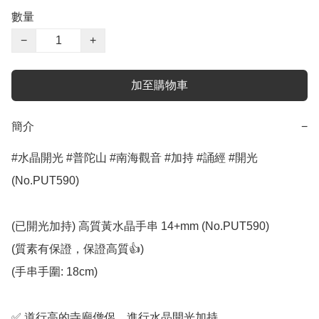
數量
−
+
加至購物車
簡介
−
#水晶開光 #普陀山 #南海觀音 #加持 #誦經 #開光 
(No.PUT590)

(已開光加持) 高質黃水晶手串 14+mm (No.PUT590)

(質素有保證，保證高質👍)

(手串手圍: 18cm)

✅️ 道行高的寺廟僧侶，進行水晶開光加持
