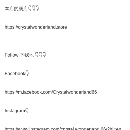
本店的網店👇👇👇

https://crystalwonderland.store

Follow 下我地 👇👇👇

Facebook👇

https://m.facebook.com/Crystalwonderland66

Instagram👇

https://www.instagram.com/crystal.wonderland.66/?hl=en
