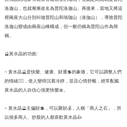
洛迦山，也就漸漸改名為普陀洛迦山。再後來，當地又將這
裡兩座大山分別叫做普陀山和珞珈山（洛伽山），導致普陀
洛迦山變成由兩座山峰構成，但一般仍稱為普陀山作為簡
稱。

🔮黃水晶的功效:

~ 黃水晶🔮是快樂、健康、財運💲的象徵，它可以調整人們
的情緒🧘‍♀️，使人變得沉着冷靜，並且心情舒暢，經常配戴
黃水晶的人自信心強更快樂🎀。

~ 黃水晶🔮主偏財💲，可以聚財💰，人稱「商人之石」，所
以很多商人、炒股的人都喜歡黃水晶👍
