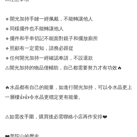
🔹️開光加持手鏈一經佩戴，不能轉讓他人

🔹️同樣擺件也不能轉讓他人

🔹️擺件和手串切記不能面對鏡子和擺放廁所

🔹️照顧有一定需知，請務必跟從

🔹️任何開光加持一經確認奉請，不設退款

⚠️開光加持的物品僅輔助，自己都需要努力才有功效🔥

🔥水晶都有自己的能量，如進行開光加持，可以令水晶更上
一層樓👍👍令水晶更穩定更有能量。

⚠️如需改手圍，購買後必需聯絡小店再作安排❤️

❤️普陀山的歷史
