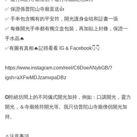
✅️ 保證係普陀山寺廟直送👍

✅️ 手串包含獨有的平安符，開光護身金咭和証書一張

✅️ 每條開光手串都有獨立盒包裝，再加貼上封條，保證一
手水晶🔥

✅️有圖有真相🔥記得看看 IG & Facebook👇👇

https://www.instagram.com/reel/C6DoeANybGB/?
igsh=aXFwMDJzamxpaDBz

❎️拒絕坊間上的不同儀式開光加持，例如：口講開光，靈力
開光，＆寺廟燒符開光等。我只信普陀山寺廟僧侶開光加
持。

⚠️注意事項
