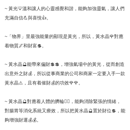
~ 黃光💡溫和讓人的心靈感覺和諧，能夠加強靈氣，讓人們
充滿自信💪與喜悅👍。

~「物界」里最強能量的顯現是黃光，所以，黃水晶🌹對應
着物質🌌和財富💲。

~ 黃水晶🔮能帶來偏財💲💲，增強氣場中的黃光，從而創造
出意外之財💰，所以從事商業的公司和商家一定要入手一款
黃水晶⚠️，且有着催財💰的功效🌹🌹。

~ 黃水晶🔮對應着人體的臍輪🧘‍♀️，能夠消除緊張的情緒，
對腸胃等消化系統又療效，所以把黃水晶🔮置於財位💲，能
夠增強財運💰💰。
