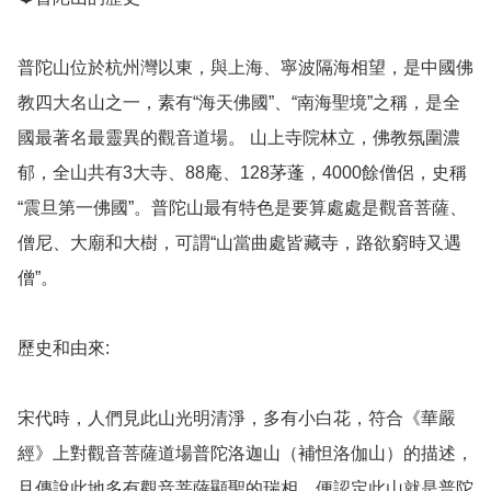
普陀山位於杭州灣以東，與上海、寧波隔海相望，是中國佛
教四大名山之一，素有“海天佛國”、“南海聖境”之稱，是全
國最著名最靈異的觀音道場。 山上寺院林立，佛教氛圍濃
郁，全山共有3大寺、88庵、128茅蓬，4000餘僧侶，史稱
“震旦第一佛國”。普陀山最有特色是要算處處是觀音菩薩、
僧尼、大廟和大樹，可謂“山當曲處皆藏寺，路欲窮時又遇
僧”。

歷史和由來: 

宋代時，人們見此山光明清淨，多有小白花，符合《華嚴
經》上對觀音菩薩道場普陀洛迦山（補怛洛伽山）的描述，
且傳說此地多有觀音菩薩顯聖的瑞相，便認定此山就是普陀