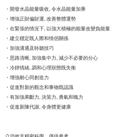
・開發水晶能量吸收, 令水晶能量加乘 

・增強正財偏財運, 改善整體運勢 

・在緊張的情況下, 以強大積極的能量改變負能量 

・建立穩定既人際和情侶關係 

・加強溝通及聆聽技巧 

・思路清晰, 加強集中力, 減少不必要的分心 

・冷靜情緒, 調和心理狀態既失衡 

・增強耐心同創造力 

・促進對新的觀念和事物既認識 

・有加強果斷力, 決策力, 勇氣和魄力 

・促進新陳代謝, 令身體更健康

🔮功效非精密科學，僅供參考。
