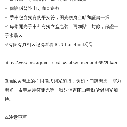
✅️ 保證係普陀山寺廟直送👍

✅️ 手串包含獨有的平安符，開光護身金咭和証書一張

✅️ 每條開光手串都有獨立盒包裝，再加貼上封條，保證一
手水晶🔥

✅️有圖有真相🔥記得看看 IG & Facebook👇👇

https://www.instagram.com/crystal.wonderland.66/?hl=en

❎️拒絕坊間上的不同儀式開光加持，例如：口講開光，靈力
開光，＆寺廟燒符開光等。我只信普陀山寺廟僧侶開光加
持。

⚠️注意事項
