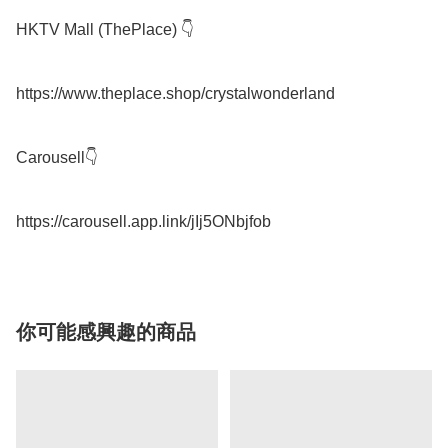
HKTV Mall (ThePlace) 👇

https://www.theplace.shop/crystalwonderland

Carousell👇

你可能感興趣的商品