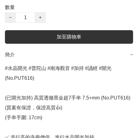
數量
−
+
加至購物車
簡介
−
#水晶開光 #普陀山 #南海觀音 #加持 #誦經 #開光 
(No.PUT616)

(已開光加持) 高質透徹黑金超7手串 7.5+mm (No.PUT616)

(質素有保證，保證高質👍)

(手串手圍: 17cm)

✅️ 道行高的寺廟僧侶，進行水晶開光加持
