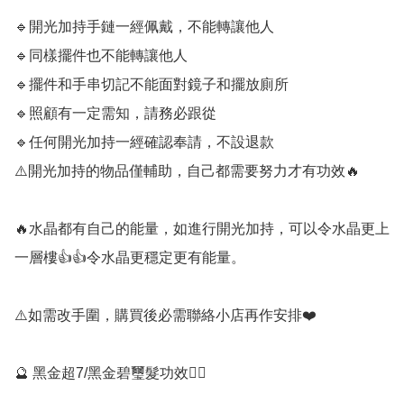
🔹️開光加持手鏈一經佩戴，不能轉讓他人

🔹️同樣擺件也不能轉讓他人

🔹️擺件和手串切記不能面對鏡子和擺放廁所

🔹️照顧有一定需知，請務必跟從

🔹️任何開光加持一經確認奉請，不設退款

⚠️開光加持的物品僅輔助，自己都需要努力才有功效🔥

🔥水晶都有自己的能量，如進行開光加持，可以令水晶更上
一層樓👍👍令水晶更穩定更有能量。

⚠️如需改手圍，購買後必需聯絡小店再作安排❤️

🔮 黑金超7/黑金碧璽髮功效💁‍♀️
