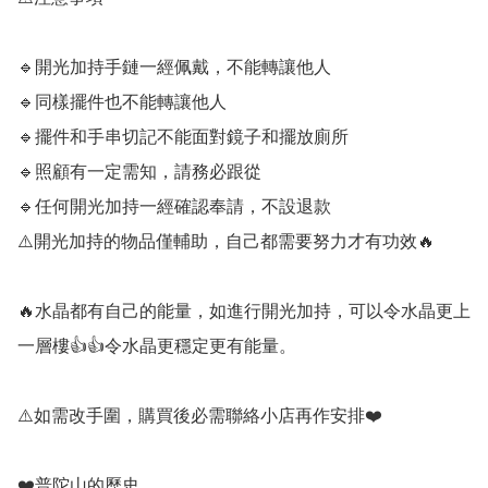
🔹️開光加持手鏈一經佩戴，不能轉讓他人

🔹️同樣擺件也不能轉讓他人

🔹️擺件和手串切記不能面對鏡子和擺放廁所

🔹️照顧有一定需知，請務必跟從

🔹️任何開光加持一經確認奉請，不設退款

⚠️開光加持的物品僅輔助，自己都需要努力才有功效🔥

🔥水晶都有自己的能量，如進行開光加持，可以令水晶更上
一層樓👍👍令水晶更穩定更有能量。

⚠️如需改手圍，購買後必需聯絡小店再作安排❤️

❤️普陀山的歷史
