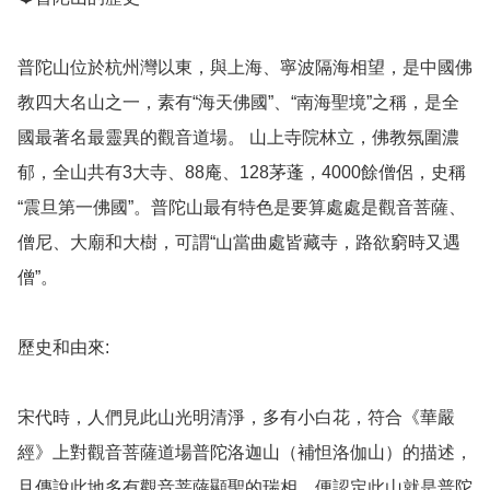
普陀山位於杭州灣以東，與上海、寧波隔海相望，是中國佛
教四大名山之一，素有“海天佛國”、“南海聖境”之稱，是全
國最著名最靈異的觀音道場。 山上寺院林立，佛教氛圍濃
郁，全山共有3大寺、88庵、128茅蓬，4000餘僧侶，史稱
“震旦第一佛國”。普陀山最有特色是要算處處是觀音菩薩、
僧尼、大廟和大樹，可謂“山當曲處皆藏寺，路欲窮時又遇
僧”。

歷史和由來: 

宋代時，人們見此山光明清淨，多有小白花，符合《華嚴
經》上對觀音菩薩道場普陀洛迦山（補怛洛伽山）的描述，
且傳說此地多有觀音菩薩顯聖的瑞相，便認定此山就是普陀