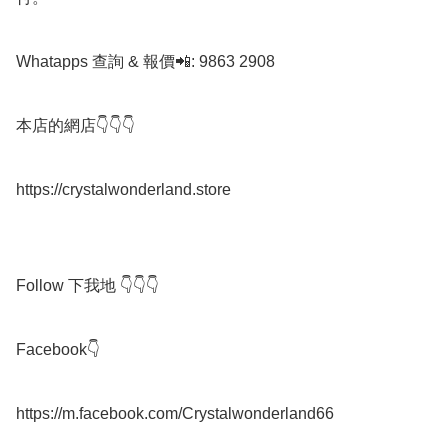
Whatapps 查詢 & 報價📲: 9863 2908

本店的網店👇👇👇

https://crystalwonderland.store

Follow 下我地 👇👇👇

Facebook👇

https://m.facebook.com/Crystalwonderland66
