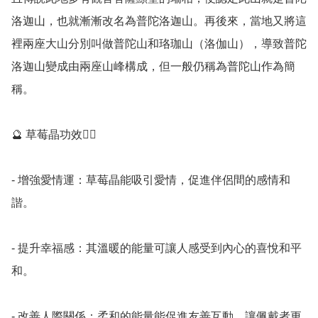
洛迦山，也就漸漸改名為普陀洛迦山。再後來，當地又將這
裡兩座大山分別叫做普陀山和珞珈山（洛伽山），導致普陀
洛迦山變成由兩座山峰構成，但一般仍稱為普陀山作為簡
稱。

🔮 草莓晶功效💁‍♀️

- 增強愛情運：草莓晶能吸引愛情，促進伴侶間的感情和
諧。

- 提升幸福感：其溫暖的能量可讓人感受到內心的喜悅和平
和。 

- 改善人際關係：柔和的能量能促進友善互動，讓佩戴者更