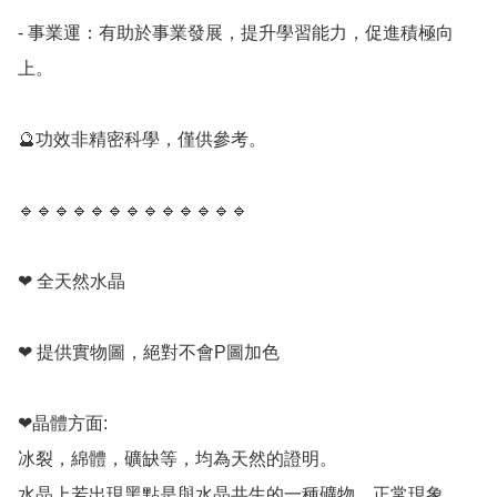
- 事業運：有助於事業發展，提升學習能力，促進積極向
上。 

🔮功效非精密科學，僅供參考。

🔹️🔹️🔹️🔹️🔹️🔹️🔹️🔹️🔹️🔹️🔹️🔹️🔹️

❤ 全天然水晶

❤ 提供實物圖，絕對不會P圖加色

❤晶體方面:

冰裂，綿體，礦缺等，均為天然的證明。

水晶上若出現黑點是與水晶共生的一種礦物，正常現象。
