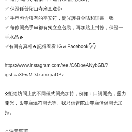
✅️ 保證係普陀山寺廟直送👍

✅️ 手串包含獨有的平安符，開光護身金咭和証書一張

✅️ 每條開光手串都有獨立盒包裝，再加貼上封條，保證一
手水晶🔥

✅️有圖有真相🔥記得看看 IG & Facebook👇👇

https://www.instagram.com/reel/C6DoeANybGB/?
igsh=aXFwMDJzamxpaDBz

❎️拒絕坊間上的不同儀式開光加持，例如：口講開光，靈力
開光，＆寺廟燒符開光等。我只信普陀山寺廟僧侶開光加
持。

⚠️注意事項
