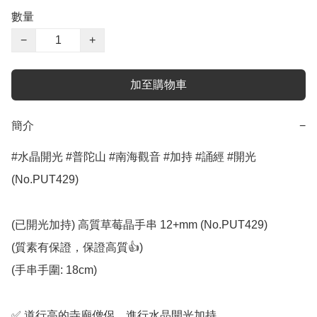
數量
−
+
加至購物車
簡介
−
#水晶開光 #普陀山 #南海觀音 #加持 #誦經 #開光 
(No.PUT429)

(已開光加持) 高質草莓晶手串 12+mm (No.PUT429)

(質素有保證，保證高質👍)

(手串手圍: 18cm)

✅️ 道行高的寺廟僧侶，進行水晶開光加持
