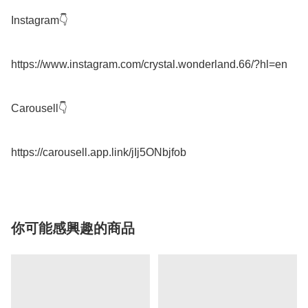
Instagram👇

https://www.instagram.com/crystal.wonderland.66/?hl=en

Carousell👇

你可能感興趣的商品