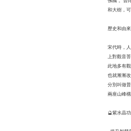
佛國”。普
和大樹，可
歷史和由來: 
宋代時，人
上對觀音菩
此地多有觀
也就漸漸改
分別叫做普
兩座山峰構
🔮紫水晶功效