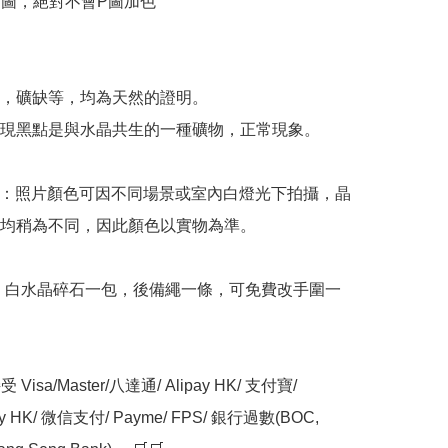
物圖，絕對不會P圖加色



，礦缺等，均為天然的證明。

現黑點是與水晶共生的一種礦物，正常現象。

意：照片顏色可因不同場景或室內白燈光下拍攝，晶
均稍為不同，因此顏色以實物為準。

: 白水晶碎石一包，後備繩一條，可免費改手圍一
Visa/Master/八達通/ Alipay HK/ 支付寶/ 
ay HK/ 微信支付/ Payme/ FPS/ 銀行過數(BOC, 