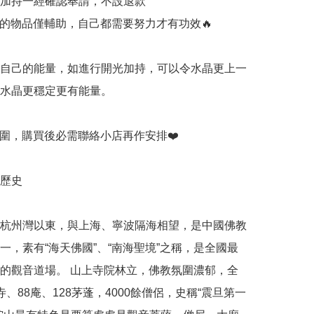
開光加持一經確認奉請，不設退款

持的物品僅輔助，自己都需要努力才有功效🔥

有自己的能量，如進行開光加持，可以令水晶更上一
令水晶更穩定更有能量。

手圍，購買後必需聯絡小店再作安排❤️

歷史

杭州灣以東，與上海、寧波隔海相望，是中國佛教
一，素有“海天佛國”、“南海聖境”之稱，是全國最
的觀音道場。 山上寺院林立，佛教氛圍濃郁，全
寺、88庵、128茅蓬，4000餘僧侶，史稱“震旦第一