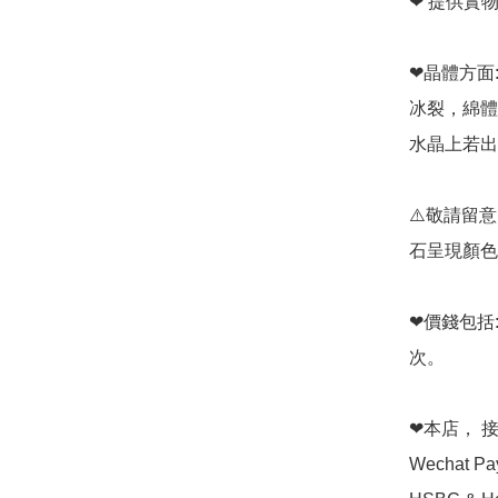
❤ 提供實
❤晶體方面:
冰裂，綿體
水晶上若出
⚠️敬請留
石呈現顏色
❤價錢包括
次。

❤本店， 接受 
Wechat P