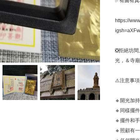
✅️有圖有真相
https://ww
igsh=aXF
❎️拒絕坊
光，＆寺廟
⚠️注意事項

🔹️開光
🔹️同樣擺
🔹️擺件
🔹️照顧有