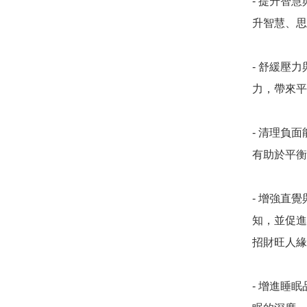
- 提升智
升智慧、思
- 舒緩壓
力，帶來平靜
- 清理負
有助於平衡脈
- 增強直
知，並促進靈
招財旺人緣
- 增進睡