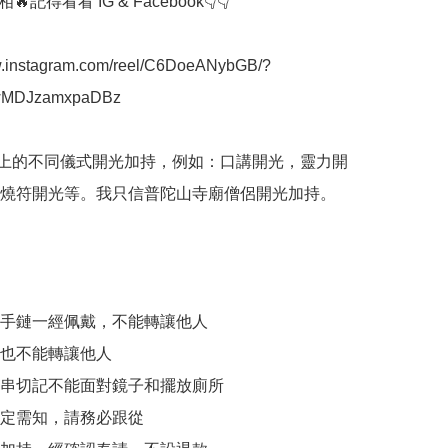
記得看看 IG & Facebook👇👇

w.instagram.com/reel/C6DoeANybGB/?
wMDJzamxpaDBz

間上的不同儀式開光加持，例如：口講開光，靈力開
燒符開光等。我只信普陀山寺廟僧侶開光加持。

加持手鏈一經佩戴，不能轉讓他人

件也不能轉讓他人

和手串切記不能面對鏡子和擺放廁所

一定需知，請務必跟從
