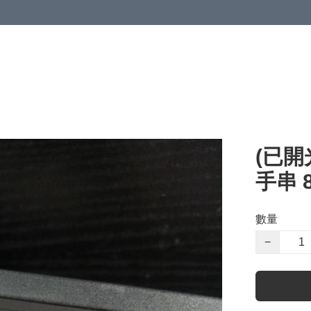
(已開
手串 8
數量
−