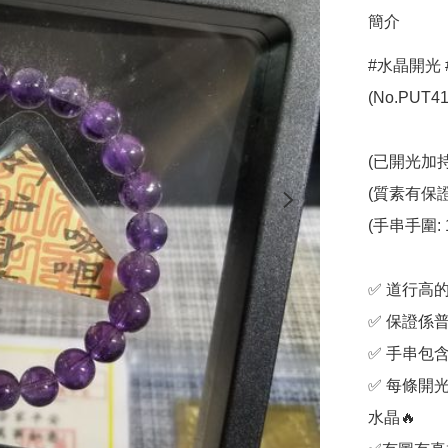
簡介
#水晶開光 
(No.PUT412
(已開光加持)
(質素有保證
(手串手圍: 1
✅️ 道行
✅️ 保證係
✅️ 手串
✅️ 每條
水晶🔥
