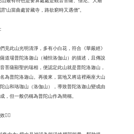
陀山最有特色是要算處處是觀音菩薩、僧尼、大廟
謂“山當曲處皆藏寺，路欲窮時又遇僧”。



們見此山光明清淨，多有小白花，符合《華嚴經》
薩道場普陀洛迦山（補怛洛伽山）的描述，且傳說
音菩薩顯聖的瑞相，便認定此山就是普陀洛迦山，
名為普陀洛迦山。再後來，當地又將這裡兩座大山
陀山和珞珈山（洛伽山），導致普陀洛迦山變成由
成，但一般仍稱為普陀山作為簡稱。

‍♀️
