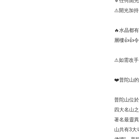
🔹️任何
⚠️開光加
🔥水晶都
層樓👍👍
⚠️如需改
❤️普陀山的
普陀山位於
四大名山之
著名最靈異
山共有3大