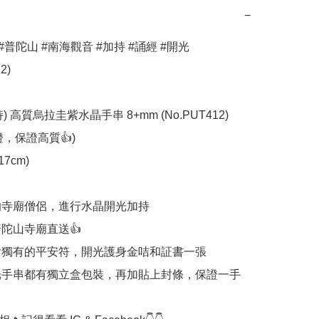
−
#普陀山 #南海觀音 #加持 #誦經 #開光 
)

 高質烏拉圭紫水晶手串 8+mm (No.PUT412)

，保證高質👍)

7cm)

高的寺廟僧侶，進行水晶開光加持

普陀山寺廟直送👍

包含獨有的平安符，開光護身金咭和証書一張

開光手串都有獨立盒包裝，再加貼上封條，保證一手