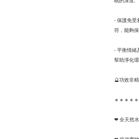
眠的深度. 

- 保護免
符，能夠保
- 平衡情
幫助淨化環
🔮功效非
🔹️🔹️🔹️🔹️🔹️
❤ 全天然水