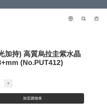
光加持) 高質烏拉圭紫水晶
+mm (No.PUT412)
+
加至購物車