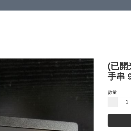
(已開
手串 9
數量
−