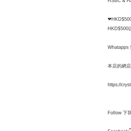
HSBC & Ha
❤HKD$5
HKD$50
Whatapps 
本店的網店👇
https://cry
Follow 下我地