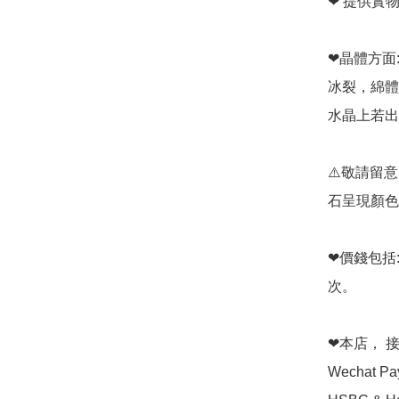
❤ 提供實
❤晶體方面:
冰裂，綿體
水晶上若出
⚠️敬請留
石呈現顏色
❤價錢包括
次。

❤本店， 接受 
Wechat P