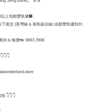
ng Seng Bank)。 🛒🛒

00以上包順豐快遞🏣。

0以下面交 (荃灣線 & 港島線沿線) 或順豐快遞到付。

查詢 & 報價📲: 9863 2908

👇

stalwonderland.store

 👇👇👇
