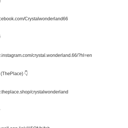


facebook.com/Crystalwonderland66



w.instagram.com/crystal.wonderland.66/?hl=en

(ThePlace) 👇

.theplace.shop/crystalwonderland


