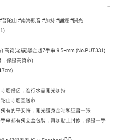
−
#普陀山 #南海觀音 #加持 #誦經 #開光 
)

 高質(老礦)黑金超7手串 9.5+mm (No.PUT331)

，保證高質👍)

7cm)

高的寺廟僧侶，進行水晶開光加持

普陀山寺廟直送👍

包含獨有的平安符，開光護身金咭和証書一張

開光手串都有獨立盒包裝，再加貼上封條，保證一手