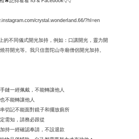
記得看看 IG & Facebook👇👇

w.instagram.com/crystal.wonderland.66/?hl=en

間上的不同儀式開光加持，例如：口講開光，靈力開
燒符開光等。我只信普陀山寺廟僧侶開光加持。

加持手鏈一經佩戴，不能轉讓他人

件也不能轉讓他人

和手串切記不能面對鏡子和擺放廁所

一定需知，請務必跟從

開光加持一經確認奉請，不設退款
