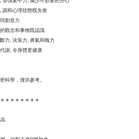
 加強集中力, 減少不必要的分心 

 調和心理狀態既失衡 

同創造力 

的觀念和事物既認識 

力, 決策力, 勇氣和魄力 

代謝, 令身體更健康

精密科學，僅供參考。

🔹️🔹️🔹️🔹️🔹️🔹️🔹️🔹️

晶
