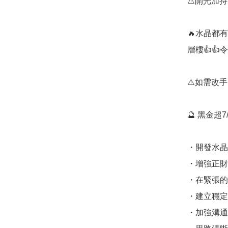
⚠️開光加
🔥水晶都
層樓👍👍
⚠️如需改
🔮 黑金超7
・開發水晶
・增強正財偏
・在緊張的
・建立穩定
・加強溝通