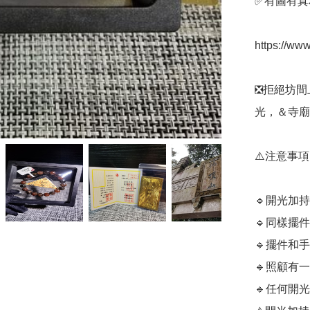
✅️有圖有真相
https://ww
❎️拒絕坊
光，＆寺廟
⚠️注意事項

🔹️開光
🔹️同樣擺
🔹️擺件
🔹️照顧有
🔹️任何