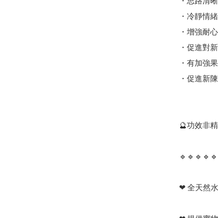
・思路清晰,
・冷靜情緒,
・增強耐心
・促進對新
・有加強果斷
・促進新陳
🔮功效非
🔹️🔹️🔹️🔹️🔹️
❤ 全天然水