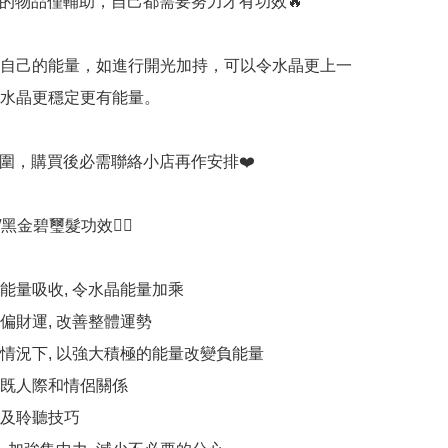
持的物品僅輔助，自己都需要努力才有功效🔥

有自己的能量，如進行開光加持，可以令水晶更上一
令水晶更穩定更有能量。

手圍，購買後必需聯絡小店再作安排❤️

/黑金碧璽髮功效💁‍♀️

能量吸收, 令水晶能量加乘 

財運, 改善整體運勢 

情況下, 以強大積極的能量改變負能量 

既人際和情侶關係 

及聆聽技巧 
