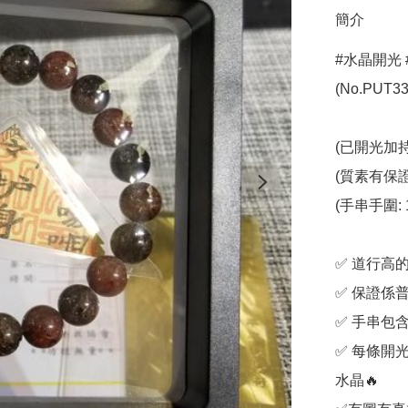
簡介
#水晶開光 
(No.PUT331
(已開光加持)
(質素有保證
(手串手圍: 1
✅️ 道行
✅️ 保證係
✅️ 手串
✅️ 每條
水晶🔥
