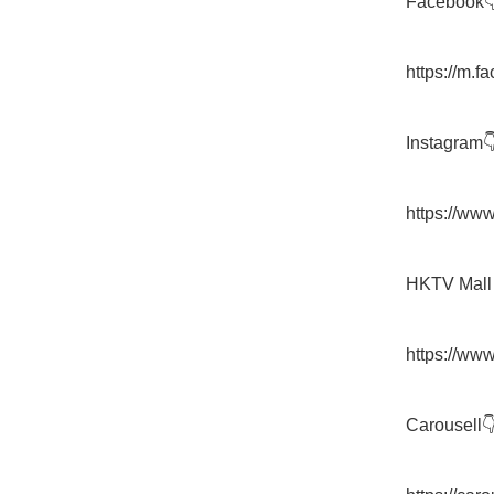
Facebook👇
https://m.
Instagram👇
https://ww
HKTV Mall 
https://www
Carousell👇