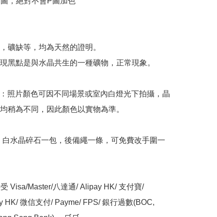
物圖，絕對不會P圖加色



，礦缺等，均為天然的證明。

現黑點是與水晶共生的一種礦物，正常現象。

意：照片顏色可因不同場景或室內白燈光下拍攝，晶
均稍為不同，因此顏色以實物為準。

: 白水晶碎石一包，後備繩一條，可免費改手圍一
Visa/Master/八達通/ Alipay HK/ 支付寶/ 
ay HK/ 微信支付/ Payme/ FPS/ 銀行過數(BOC, 