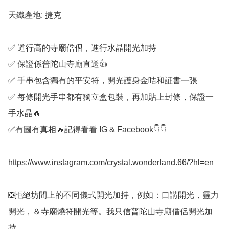
天鐵產地: 捷克

✅️ 道行高的寺廟僧侶，進行水晶開光加持

✅️ 保證係普陀山寺廟直送👍

✅️ 手串包含獨有的平安符，開光護身金咭和証書一張

✅️ 每條開光手串都有獨立盒包裝，再加貼上封條，保證一
手水晶🔥

✅️有圖有真相🔥記得看看 IG & Facebook👇👇

https://www.instagram.com/crystal.wonderland.66/?hl=en

❎️拒絕坊間上的不同儀式開光加持，例如：口講開光，靈力
開光，＆寺廟燒符開光等。我只信普陀山寺廟僧侶開光加
持。
