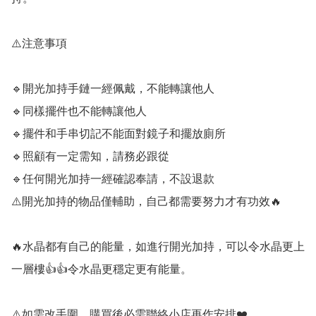
⚠️注意事項

🔹️開光加持手鏈一經佩戴，不能轉讓他人

🔹️同樣擺件也不能轉讓他人

🔹️擺件和手串切記不能面對鏡子和擺放廁所

🔹️照顧有一定需知，請務必跟從

🔹️任何開光加持一經確認奉請，不設退款

⚠️開光加持的物品僅輔助，自己都需要努力才有功效🔥

🔥水晶都有自己的能量，如進行開光加持，可以令水晶更上
一層樓👍👍令水晶更穩定更有能量。

⚠️如需改手圍，購買後必需聯絡小店再作安排❤️
