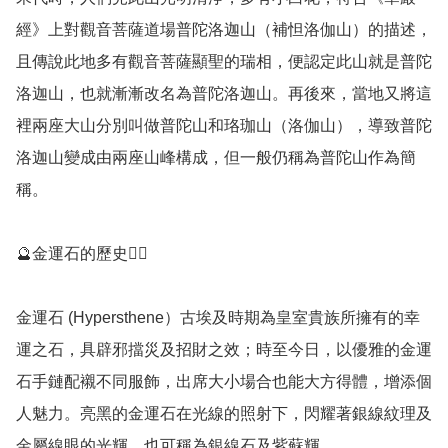
經》上對觀音菩薩道場普陀洛迦山（補怛洛伽山）的描述，
且傳說此地多有觀音菩薩顯聖的瑞相，便認定此山就是普陀
洛迦山，也就漸漸改名為普陀洛迦山。再後來，當地又將這
裡兩座大山分別叫做普陀山和珞珈山（洛伽山），導致普陀
洛迦山變成由兩座山峰構成，但一般仍稱為普陀山作為簡
稱。

🔮金運石的歷史💁‍♀️

金運石 (Hypersthene）古埃及時期為皇室貴族所擁有的幸
運之石，具辟邪擋災及招財之效；時至今日，以優雅的金運
石手鏈配襯不同服飾，出席大小場合也能大方得體，增添個
人魅力。亮黑的金運石在光線的照射下，閃耀著銀線紋理及
金屬線眼的光輝，也可稱為銀線石及紫蘇輝。
