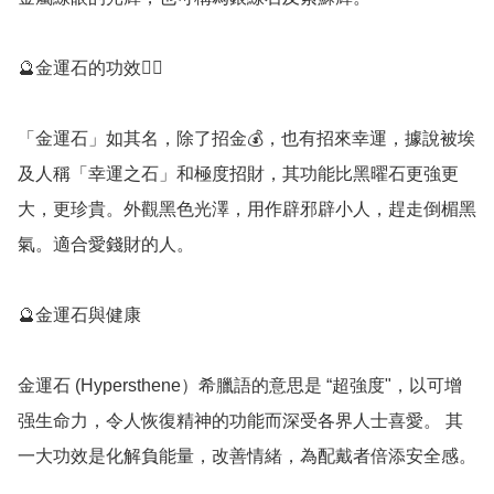
🔮金運石的功效💁‍♀️

「金運石」如其名，除了招金💰，也有招來幸運，據說被埃
及人稱「幸運之石」和極度招財，其功能比黑曜石更強更
大，更珍貴。外觀黑色光澤，用作辟邪辟小人，趕走倒楣黑
氣。適合愛錢財的人。

🔮金運石與健康

金運石 (Hypersthene）希臘語的意思是 “超強度"，以可增
强生命力，令人恢復精神的功能而深受各界人士喜愛。 其
一大功效是化解負能量，改善情緒，為配戴者倍添安全感。
