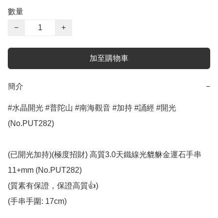
數量
−
+
加至購物車
簡介
−
#水晶開光 #普陀山 #南海觀音 #加持 #誦經 #開光 
(No.PUT282)

(已開光加持)(極度招財) 高質3.0天鐵線光貔貅金運石手串 
11+mm (No.PUT282)

(質素有保證，保證高質👍)

(手串手圍: 17cm)
