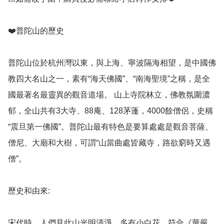
❤️普陀山的歷史

普陀山位於杭州灣以東，與上海、寧波隔海相望，是中國佛
教四大名山之一，素有“海天佛國”、“南海聖境”之稱，是全
國最著名最靈異的觀音道場。 山上寺院林立，佛教氛圍濃
郁，全山共有3大寺、88庵、128茅蓬，4000餘僧侶，史稱
“震旦第一佛國”。普陀山最有特色是要算處處是觀音菩薩、
僧尼、大廟和大樹，可謂“山當曲處皆藏寺，路欲窮時又遇
僧”。

歷史和由來: 

宋代時，人們見此山光明清淨，多有小白花，符合《華嚴