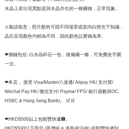
水晶上若出現黑點是與水晶共生的一種礦物，正常現象。

⚠️敬請留意：照片顏色可因不同場景或室內白燈光下拍攝，
晶石呈現顏色均稍為不同，因此顏色以實物為準。

❤價錢包括: 白水晶碎石一包，後備繩一條，可免費改手圍
一次。

❤本店， 接受 Visa/Master/八達通/ Alipay HK/ 支付寶/ 
Wechat Pay HK/ 微信支付/ Payme/ FPS/ 銀行過數(BOC, 
HSBC & Hang Seng Bank)。 🛒🛒

❤HKD$500以上包順豐快遞🏣。

HKD$500以下面交 (荃灣線 & 港島線沿線) 或順豐快遞到