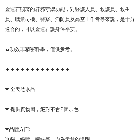
金運石顯著的辟邪守禦功能，對醫護人員、救護員、救生
員、職業司機、警察、消防員及高空工作者等來說，是十分
適合的，可以金運石護身保平安。

🔮功效非精密科學，僅供參考。

🔹️🔹️🔹️🔹️🔹️🔹️🔹️🔹️🔹️🔹️🔹️🔹️🔹️

❤ 全天然水晶

❤ 提供實物圖，絕對不會P圖加色

❤晶體方面:

冰裂，綿體，礦缺等，均為天然的證明。
