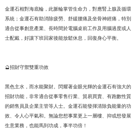
金運石相對海底輪，此脈輪掌管生命力，對應腎上腺及循環
系統；金運石有助消除疲勞、舒緩腰痛及坐骨神經痛，特別
適合從事創意產業、長時間於電腦桌前工作及用腦過度或人
士配戴，好讓下班回家後能放鬆休息，回復身心平衡。

🔮招財守禦雙重功效

黑色主水，而水能聚財。閃耀著金眼光輝的金運石有強大的
招財功能，非常適合從事零售行業、貿易買賣、有跑數性質
的銷售員及企業主管等人士。金運石能發揮清除負能量的功
效、令人心平氣和。無論您想事業更上一層樓、抑或想發展
生意業務，也能馬到功成，事半功倍！
