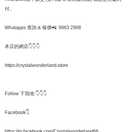
付。

Whatapps 查詢 & 報價📲: 9863 2908

本店的網店👇👇👇

https://crystalwonderland.store

Follow 下我地 👇👇👇

Facebook👇

https://m.facebook.com/Crystalwonderland66
