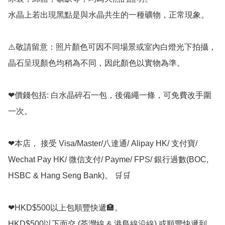
水晶上若出現黑點是與水晶共生的一種礦物，正常現象。

⚠️敬請留意：照片顏色可因不同場景或室內白燈光下拍攝，
晶石呈現顏色均稍為不同，因此顏色以實物為準。

❤價錢包括: 白水晶碎石一包，後備繩一條，可免費改手圍
一次。

❤本店， 接受 Visa/Master/八達通/ Alipay HK/ 支付寶/ 
Wechat Pay HK/ 微信支付/ Payme/ FPS/ 銀行過數(BOC, 
HSBC & Hang Seng Bank)。 🛒🛒

❤HKD$500以上包順豐快遞🏣。

HKD$500以下面交 (荃灣線 & 港島線沿線) 或順豐快遞到