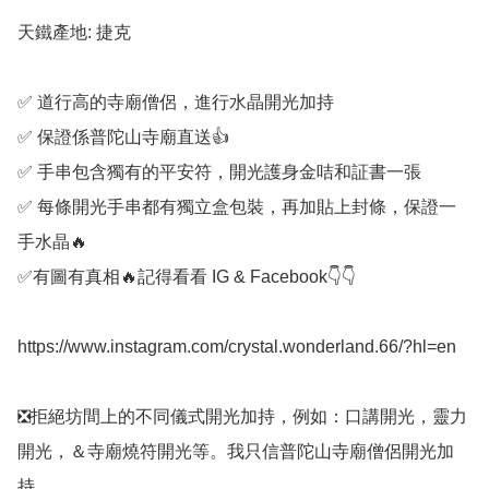
天鐵產地: 捷克

✅️ 道行高的寺廟僧侶，進行水晶開光加持

✅️ 保證係普陀山寺廟直送👍

✅️ 手串包含獨有的平安符，開光護身金咭和証書一張

✅️ 每條開光手串都有獨立盒包裝，再加貼上封條，保證一
手水晶🔥

✅️有圖有真相🔥記得看看 IG & Facebook👇👇

https://www.instagram.com/crystal.wonderland.66/?hl=en

❎️拒絕坊間上的不同儀式開光加持，例如：口講開光，靈力
開光，＆寺廟燒符開光等。我只信普陀山寺廟僧侶開光加
持。
