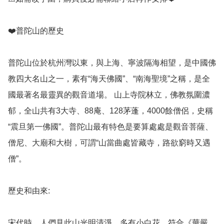
❤️普陀山的歷史

普陀山位於杭州灣以東，與上海、寧波隔海相望，是中國佛
教四大名山之一，素有“海天佛國”、“南海聖境”之稱，是全
國最著名最靈異的觀音道場。 山上寺院林立，佛教氛圍濃
郁，全山共有3大寺、88庵、128茅蓬，4000餘僧侶，史稱
“震旦第一佛國”。普陀山最有特色是要算處處是觀音菩薩、
僧尼、大廟和大樹，可謂“山當曲處皆藏寺，路欲窮時又遇
僧”。

歷史和由來: 

宋代時，人們見此山光明清淨，多有小白花，符合《華嚴