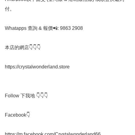
付。

Whatapps 查詢 & 報價📲: 9863 2908

本店的網店👇👇👇

https://crystalwonderland.store

Follow 下我地 👇👇👇

Facebook👇

https://m.facebook.com/Crystalwonderland66
