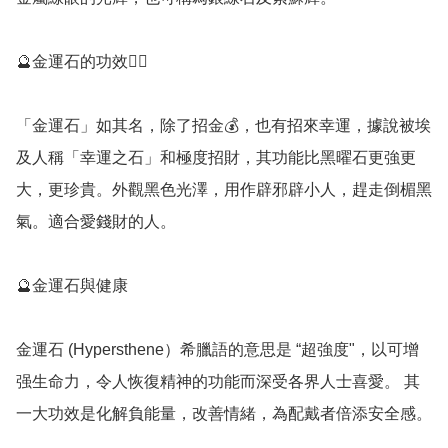
🔮金運石的功效💁‍♀️

「金運石」如其名，除了招金💰，也有招來幸運，據說被埃
及人稱「幸運之石」和極度招財，其功能比黑曜石更強更
大，更珍貴。外觀黑色光澤，用作辟邪辟小人，趕走倒楣黑
氣。適合愛錢財的人。

🔮金運石與健康

金運石 (Hypersthene）希臘語的意思是 “超強度"，以可增
强生命力，令人恢復精神的功能而深受各界人士喜愛。 其
一大功效是化解負能量，改善情緒，為配戴者倍添安全感。
