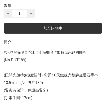
數量
−
+
加至購物車
簡介
−
#水晶開光 #普陀山 #南海觀音 #加持 #誦經 #開光 
(No.PUT189)

(已開光加持)(極度招財) 高質3.0天鐵線光貔貅金運石手串 
10.5+mm (No.PUT189)

(質素有保證，保證高質👍)

(手串手圍: 17cm)
