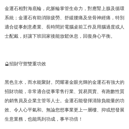
金運石相對海底輪，此脈輪掌管生命力，對應腎上腺及循環
系統；金運石有助消除疲勞、舒緩腰痛及坐骨神經痛，特別
適合從事創意產業、長時間於電腦桌前工作及用腦過度或人
士配戴，好讓下班回家後能放鬆休息，回復身心平衡。

🔮招財守禦雙重功效

黑色主水，而水能聚財。閃耀著金眼光輝的金運石有強大的
招財功能，非常適合從事零售行業、貿易買賣、有跑數性質
的銷售員及企業主管等人士。金運石能發揮清除負能量的功
效、令人心平氣和。無論您想事業更上一層樓、抑或想發展
生意業務，也能馬到功成，事半功倍！
