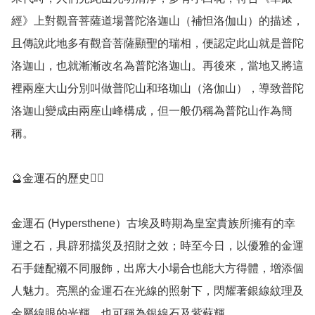
經》上對觀音菩薩道場普陀洛迦山（補怛洛伽山）的描述，
且傳說此地多有觀音菩薩顯聖的瑞相，便認定此山就是普陀
洛迦山，也就漸漸改名為普陀洛迦山。再後來，當地又將這
裡兩座大山分別叫做普陀山和珞珈山（洛伽山），導致普陀
洛迦山變成由兩座山峰構成，但一般仍稱為普陀山作為簡
稱。

🔮金運石的歷史💁‍♀️

金運石 (Hypersthene）古埃及時期為皇室貴族所擁有的幸
運之石，具辟邪擋災及招財之效；時至今日，以優雅的金運
石手鏈配襯不同服飾，出席大小場合也能大方得體，增添個
人魅力。亮黑的金運石在光線的照射下，閃耀著銀線紋理及
金屬線眼的光輝，也可稱為銀線石及紫蘇輝。
