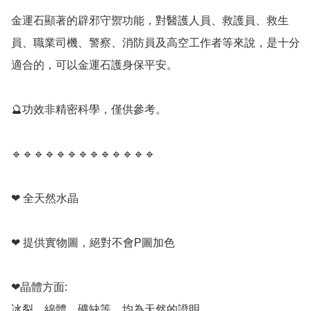
金運石顯著的辟邪守禦功能，對醫護人員、救護員、救生
員、職業司機、警察、消防員及高空工作者等來說，是十分
適合的，可以金運石護身保平安。

🔮功效非精密科學，僅供參考。

🔹️🔹️🔹️🔹️🔹️🔹️🔹️🔹️🔹️🔹️🔹️🔹️🔹️

❤ 全天然水晶

❤ 提供實物圖，絕對不會P圖加色

❤晶體方面:

冰裂，綿體，礦缺等，均為天然的證明。
