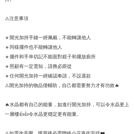
⚠️注意事項

🔹️開光加持手鏈一經佩戴，不能轉讓他人

🔹️同樣擺件也不能轉讓他人

🔹️擺件和手串切記不能面對鏡子和擺放廁所

🔹️照顧有一定需知，請務必跟從

🔹️任何開光加持一經確認奉請，不設退款

⚠️開光加持的物品僅輔助，自己都需要努力才有功效🔥

🔥水晶都有自己的能量，如進行開光加持，可以令水晶更上
一層樓👍👍令水晶更穩定更有能量。

⚠️如需改手圍，購買後必需聯絡小店再作安排❤️
