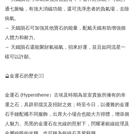
通七脈輪，有強大消磁功能，還可洗淨患者的負氣場，去除
病氣。

～ 天鐵隕石可加強其他寶石的能量，配戴天鐵有助增強個
人體力和耐力。

～ 天鐵隕石還能聚財氣福氣，招來好運，並且如同流星一
樣可以許願。

🔮金運石的歷史💁‍♀️

金運石 (Hypersthene）古埃及時期為皇室貴族所擁有的幸
運之石，具辟邪擋災及招財之效；時至今日，以優雅的金運
石手鏈配襯不同服飾，出席大小場合也能大方得體，增添個
人魅力。亮黑的金運石在光線的照射下，閃耀著銀線紋理及
金屬線眼的光輝，也可稱為銀線石及紫蘇輝。
