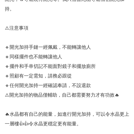
持。

⚠️注意事項

🔹️開光加持手鏈一經佩戴，不能轉讓他人

🔹️同樣擺件也不能轉讓他人

🔹️擺件和手串切記不能面對鏡子和擺放廁所

🔹️照顧有一定需知，請務必跟從

🔹️任何開光加持一經確認奉請，不設退款

⚠️開光加持的物品僅輔助，自己都需要努力才有功效🔥

🔥水晶都有自己的能量，如進行開光加持，可以令水晶更上
一層樓👍👍令水晶更穩定更有能量。
