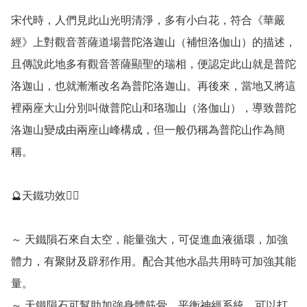
宋代時，人們見此山光明清淨，多有小白花，符合《華嚴
經》上對觀音菩薩道場普陀洛迦山（補怛洛伽山）的描述，
且傳說此地多有觀音菩薩顯聖的瑞相，便認定此山就是普陀
洛迦山，也就漸漸改名為普陀洛迦山。再後來，當地又將這
裡兩座大山分別叫做普陀山和珞珈山（洛伽山），導致普陀
洛迦山變成由兩座山峰構成，但一般仍稱為普陀山作為簡
稱。

🔮天鐵功效💁‍♀️

～ 天鐵隕石來自太空，能量強大，可促進血液循環，加強
體力，有聚財及辟邪作用。配合其他水晶共用時可加強其能
量。

～ 天鐵隕石可幫助加強身體筋骨，平衡神經系統，可以打