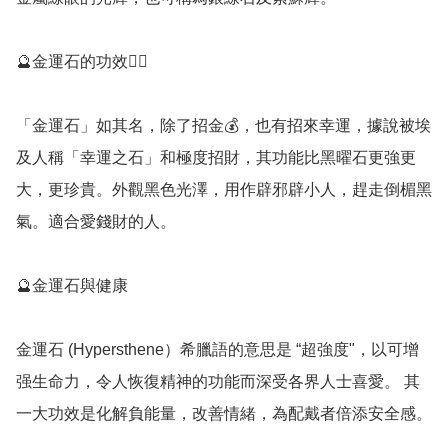
🔮金運石的功效💁‍♀️

「金運石」如其名，除了招金💰，也有招來幸運，據說被埃
及人稱「幸運之石」和極度招財，其功能比黑曜石更強更
大，更珍貴。外觀黑色光澤，用作辟邪辟小人，趕走倒楣黑
氣。適合愛錢財的人。

🔮金運石與健康

金運石 (Hypersthene）希臘語的意思是 “超強度"，以可增
强生命力，令人恢復精神的功能而深受各界人士喜愛。 其
一大功效是化解負能量，改善情緒，為配戴者倍添安全感。
