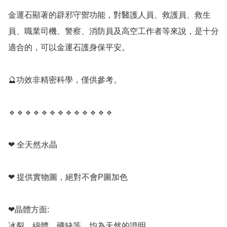
金運石顯著的辟邪守禦功能，對醫護人員、救護員、救生
員、職業司機、警察、消防員及高空工作者等來說，是十分
適合的，可以金運石護身保平安。

🔮功效非精密科學，僅供參考。

🔹️🔹️🔹️🔹️🔹️🔹️🔹️🔹️🔹️🔹️🔹️🔹️🔹️

❤ 全天然水晶

❤ 提供實物圖，絕對不會P圖加色

❤晶體方面:

冰裂，綿體，礦缺等，均為天然的證明。
