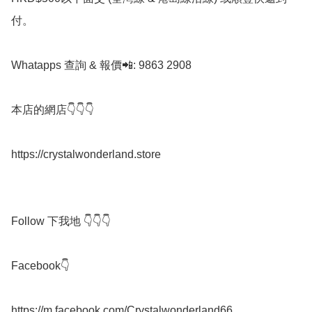
付。

Whatapps 查詢 & 報價📲: 9863 2908

本店的網店👇👇👇

https://crystalwonderland.store

Follow 下我地 👇👇👇

Facebook👇

https://m.facebook.com/Crystalwonderland66
