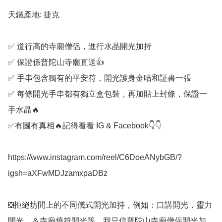
天鐵產地: 捷克

✅️ 道行高的寺廟僧侶，進行水晶開光加持

✅️ 保證係普陀山寺廟直送👍

✅️ 手串包含獨有的平安符，開光護身金咭和証書一張

✅️ 每條開光手串都有獨立盒包裝，再加貼上封條，保證一
手水晶🔥

✅️有圖有真相🔥記得看看 IG & Facebook👇👇

https://www.instagram.com/reel/C6DoeANybGB/?
igsh=aXFwMDJzamxpaDBz

❎️拒絕坊間上的不同儀式開光加持，例如：口講開光，靈力
開光，＆寺廟燒符開光等。我只信普陀山寺廟僧侶開光加