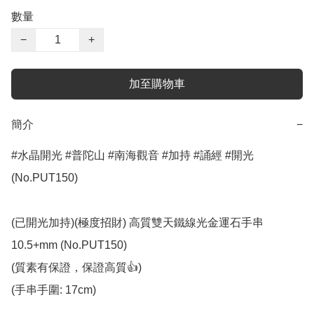
數量
−
+
加至購物車
簡介
−
#水晶開光 #普陀山 #南海觀音 #加持 #誦經 #開光 
(No.PUT150)

(已開光加持)(極度招財) 高質雙天鐵線光金運石手串 
10.5+mm (No.PUT150)

(質素有保證，保證高質👍)

(手串手圍: 17cm)
