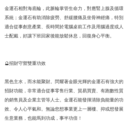
金運石相對海底輪，此脈輪掌管生命力，對應腎上腺及循環
系統；金運石有助消除疲勞、舒緩腰痛及坐骨神經痛，特別
適合從事創意產業、長時間於電腦桌前工作及用腦過度或人
士配戴，好讓下班回家後能放鬆休息，回復身心平衡。

🔮招財守禦雙重功效

黑色主水，而水能聚財。閃耀著金眼光輝的金運石有強大的
招財功能，非常適合從事零售行業、貿易買賣、有跑數性質
的銷售員及企業主管等人士。金運石能發揮清除負能量的功
效、令人心平氣和。無論您想事業更上一層樓、抑或想發展
生意業務，也能馬到功成，事半功倍！
