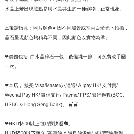
水晶上若出現黑點是與水晶共生的一種礦物，正常現象。

⚠️敬請留意：照片顏色可因不同場景或室內白燈光下拍攝，
晶石呈現顏色均稍為不同，因此顏色以實物為準。

❤價錢包括: 白水晶碎石一包，後備繩一條，可免費改手圍
一次。

❤本店， 接受 Visa/Master/八達通/ Alipay HK/ 支付寶/ 
Wechat Pay HK/ 微信支付/ Payme/ FPS/ 銀行過數(BOC, 
HSBC & Hang Seng Bank)。 🛒🛒

❤HKD$500以上包順豐快遞🏣。

HKD$500以下面交 (荃灣線 & 港島線沿線) 或順豐快遞到