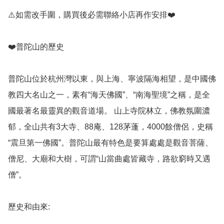
⚠️如需改手圍，購買後必需聯絡小店再作安排❤️

❤️普陀山的歷史

普陀山位於杭州灣以東，與上海、寧波隔海相望，是中國佛
教四大名山之一，素有“海天佛國”、“南海聖境”之稱，是全
國最著名最靈異的觀音道場。 山上寺院林立，佛教氛圍濃
郁，全山共有3大寺、88庵、128茅蓬，4000餘僧侶，史稱
“震旦第一佛國”。普陀山最有特色是要算處處是觀音菩薩、
僧尼、大廟和大樹，可謂“山當曲處皆藏寺，路欲窮時又遇
僧”。

歷史和由來: 
