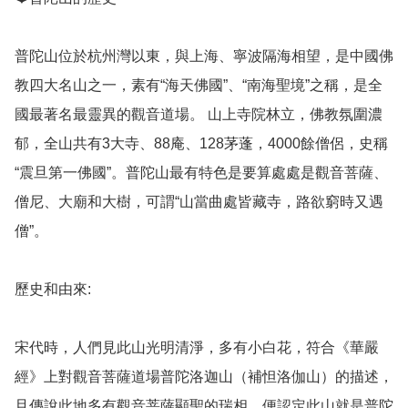
普陀山位於杭州灣以東，與上海、寧波隔海相望，是中國佛
教四大名山之一，素有“海天佛國”、“南海聖境”之稱，是全
國最著名最靈異的觀音道場。 山上寺院林立，佛教氛圍濃
郁，全山共有3大寺、88庵、128茅蓬，4000餘僧侶，史稱
“震旦第一佛國”。普陀山最有特色是要算處處是觀音菩薩、
僧尼、大廟和大樹，可謂“山當曲處皆藏寺，路欲窮時又遇
僧”。

歷史和由來: 

宋代時，人們見此山光明清淨，多有小白花，符合《華嚴
經》上對觀音菩薩道場普陀洛迦山（補怛洛伽山）的描述，
且傳說此地多有觀音菩薩顯聖的瑞相，便認定此山就是普陀