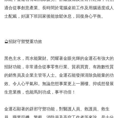
適合從事創意產業、長時間於電腦桌前工作及用腦過度或人
士配戴，好讓下班回家後能放鬆休息，回復身心平衡。

🔮招財守禦雙重功效

黑色主水，而水能聚財。閃耀著金眼光輝的金運石有強大的
招財功能，非常適合從事零售行業、貿易買賣、有跑數性質
的銷售員及企業主管等人士。金運石能發揮清除負能量的功
效、令人心平氣和。無論您想事業更上一層樓、抑或想發展
生意業務，也能馬到功成，事半功倍！

金運石顯著的辟邪守禦功能，對醫護人員、救護員、救生
員、職業司機、警察、消防員及高空工作者等來說，是十分