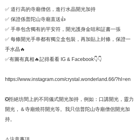
✅️ 道行高的寺廟僧侶，進行水晶開光加持

✅️ 保證係普陀山寺廟直送👍

✅️ 手串包含獨有的平安符，開光護身金咭和証書一張

✅️ 每條開光手串都有獨立盒包裝，再加貼上封條，保證一
手水晶🔥

✅️有圖有真相🔥記得看看 IG & Facebook👇👇

https://www.instagram.com/crystal.wonderland.66/?hl=en

❎️拒絕坊間上的不同儀式開光加持，例如：口講開光，靈力
開光，＆寺廟燒符開光等。我只信普陀山寺廟僧侶開光加
持。

⚠️注意事項
