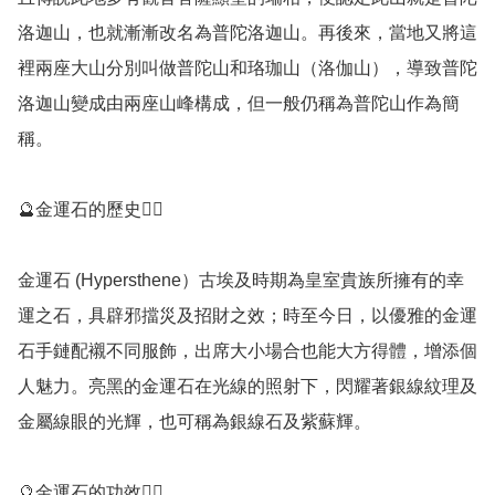
洛迦山，也就漸漸改名為普陀洛迦山。再後來，當地又將這
裡兩座大山分別叫做普陀山和珞珈山（洛伽山），導致普陀
洛迦山變成由兩座山峰構成，但一般仍稱為普陀山作為簡
稱。

🔮金運石的歷史💁‍♀️

金運石 (Hypersthene）古埃及時期為皇室貴族所擁有的幸
運之石，具辟邪擋災及招財之效；時至今日，以優雅的金運
石手鏈配襯不同服飾，出席大小場合也能大方得體，增添個
人魅力。亮黑的金運石在光線的照射下，閃耀著銀線紋理及
金屬線眼的光輝，也可稱為銀線石及紫蘇輝。

🔮金運石的功效💁‍♀️
