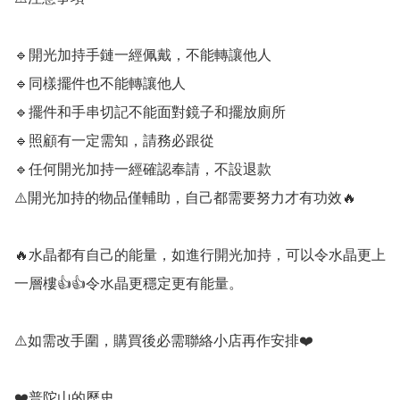
🔹️開光加持手鏈一經佩戴，不能轉讓他人

🔹️同樣擺件也不能轉讓他人

🔹️擺件和手串切記不能面對鏡子和擺放廁所

🔹️照顧有一定需知，請務必跟從

🔹️任何開光加持一經確認奉請，不設退款

⚠️開光加持的物品僅輔助，自己都需要努力才有功效🔥

🔥水晶都有自己的能量，如進行開光加持，可以令水晶更上
一層樓👍👍令水晶更穩定更有能量。

⚠️如需改手圍，購買後必需聯絡小店再作安排❤️

❤️普陀山的歷史
