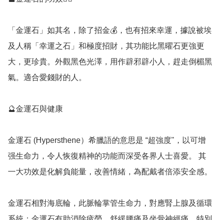
「金運石」如其名，除了招金💰，也有招來幸運，據說被埃
及人稱「幸運之石」和極度招財，其功能比黑曜石更強更
大，更珍貴。外觀黑色光澤，用作辟邪辟小人，趕走倒楣黑
氣。適合愛錢財的人。

🔮金運石與健康

金運石 (Hypersthene）希臘語的意思是 “超強度"，以可增
强生命力，令人恢復精神的功能而深受各界人士喜愛。 其
一大功效是化解負能量，改善情緒，為配戴者倍添安全感。

金運石相對海底輪，此脈輪掌管生命力，對應腎上腺及循環
系統；金運石有助消除疲勞、舒緩腰痛及坐骨神經痛，特別