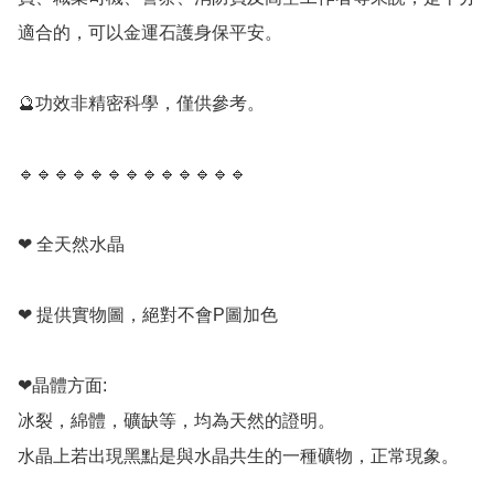
適合的，可以金運石護身保平安。

🔮功效非精密科學，僅供參考。

🔹️🔹️🔹️🔹️🔹️🔹️🔹️🔹️🔹️🔹️🔹️🔹️🔹️

❤ 全天然水晶

❤ 提供實物圖，絕對不會P圖加色

❤晶體方面:

冰裂，綿體，礦缺等，均為天然的證明。

水晶上若出現黑點是與水晶共生的一種礦物，正常現象。
