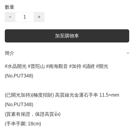
數量
−
+
加至購物車
簡介
−
#水晶開光 #普陀山 #南海觀音 #加持 #誦經 #開光 
(No.PUT348)

(已開光加持)(極度招財) 高質線光金運石手串 11.5+mm 
(No.PUT348)

(質素有保證，保證高質👍)

(手串手圍: 18cm)
