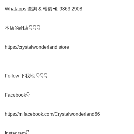
Whatapps 查詢 & 報價📲: 9863 2908

本店的網店👇👇👇

https://crystalwonderland.store

Follow 下我地 👇👇👇

Facebook👇

https://m.facebook.com/Crystalwonderland66

Instagram👇
