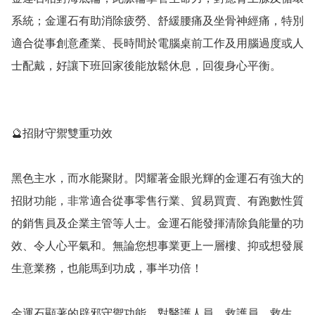
系統；金運石有助消除疲勞、舒緩腰痛及坐骨神經痛，特別
適合從事創意產業、長時間於電腦桌前工作及用腦過度或人
士配戴，好讓下班回家後能放鬆休息，回復身心平衡。

🔮招財守禦雙重功效

黑色主水，而水能聚財。閃耀著金眼光輝的金運石有強大的
招財功能，非常適合從事零售行業、貿易買賣、有跑數性質
的銷售員及企業主管等人士。金運石能發揮清除負能量的功
效、令人心平氣和。無論您想事業更上一層樓、抑或想發展
生意業務，也能馬到功成，事半功倍！

金運石顯著的辟邪守禦功能，對醫護人員、救護員、救生