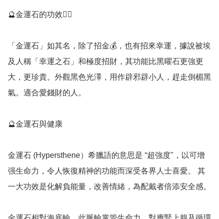
🔮金運石的功效💁‍♀️

「金運石」如其名，除了招金💰，也有招來幸運，據說被埃
及人稱「幸運之石」和極度招財，其功能比黑曜石更強更
大，更珍貴。外觀黑色光澤，用作辟邪辟小人，趕走倒楣黑
氣。適合愛錢財的人。

🔮金運石與健康

金運石 (Hypersthene）希臘語的意思是 “超強度"，以可增
强生命力，令人恢復精神的功能而深受各界人士喜愛。 其
一大功效是化解負能量，改善情緒，為配戴者倍添安全感。

金運石相對海底輪，此脈輪掌管生命力，對應腎上腺及循環