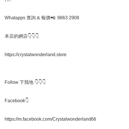
Whatapps 查詢 & 報價📲: 9863 2908

本店的網店👇👇👇

https://crystalwonderland.store

Follow 下我地 👇👇👇

Facebook👇

https://m.facebook.com/Crystalwonderland66
