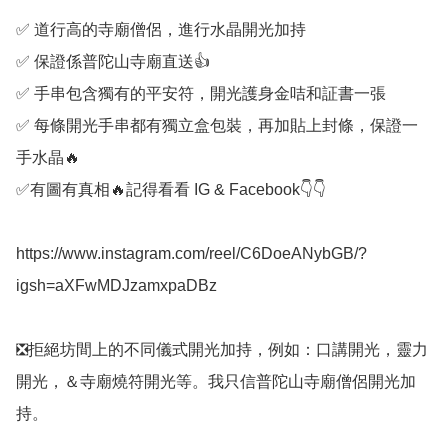
✅️ 道行高的寺廟僧侶，進行水晶開光加持

✅️ 保證係普陀山寺廟直送👍

✅️ 手串包含獨有的平安符，開光護身金咭和証書一張

✅️ 每條開光手串都有獨立盒包裝，再加貼上封條，保證一
手水晶🔥

✅️有圖有真相🔥記得看看 IG & Facebook👇👇

https://www.instagram.com/reel/C6DoeANybGB/?
igsh=aXFwMDJzamxpaDBz

❎️拒絕坊間上的不同儀式開光加持，例如：口講開光，靈力
開光，＆寺廟燒符開光等。我只信普陀山寺廟僧侶開光加
持。
