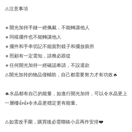
⚠️注意事項

🔹️開光加持手鏈一經佩戴，不能轉讓他人

🔹️同樣擺件也不能轉讓他人

🔹️擺件和手串切記不能面對鏡子和擺放廁所

🔹️照顧有一定需知，請務必跟從

🔹️任何開光加持一經確認奉請，不設退款

⚠️開光加持的物品僅輔助，自己都需要努力才有功效🔥

🔥水晶都有自己的能量，如進行開光加持，可以令水晶更上
一層樓👍👍令水晶更穩定更有能量。

⚠️如需改手圍，購買後必需聯絡小店再作安排❤️
