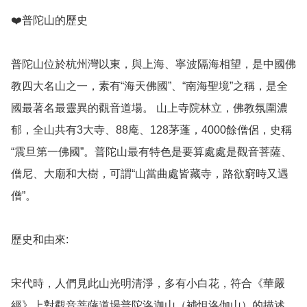
❤️普陀山的歷史

普陀山位於杭州灣以東，與上海、寧波隔海相望，是中國佛
教四大名山之一，素有“海天佛國”、“南海聖境”之稱，是全
國最著名最靈異的觀音道場。 山上寺院林立，佛教氛圍濃
郁，全山共有3大寺、88庵、128茅蓬，4000餘僧侶，史稱
“震旦第一佛國”。普陀山最有特色是要算處處是觀音菩薩、
僧尼、大廟和大樹，可謂“山當曲處皆藏寺，路欲窮時又遇
僧”。

歷史和由來: 

宋代時，人們見此山光明清淨，多有小白花，符合《華嚴
經》上對觀音菩薩道場普陀洛迦山（補怛洛伽山）的描述，