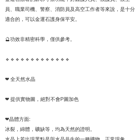
員、職業司機、警察、消防員及高空工作者等來說，是十分
適合的，可以金運石護身保平安。

🔮功效非精密科學，僅供參考。

🔹️🔹️🔹️🔹️🔹️🔹️🔹️🔹️🔹️🔹️🔹️🔹️🔹️

❤ 全天然水晶

❤ 提供實物圖，絕對不會P圖加色

❤晶體方面:

冰裂，綿體，礦缺等，均為天然的證明。

水晶上若出現黑點是與水晶共生的一種礦物，正常現象。
