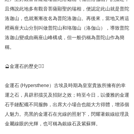
且傳說此地多有觀音菩薩顯聖的瑞相，便認定此山就是普陀
洛迦山，也就漸漸改名為普陀洛迦山。再後來，當地又將這
裡兩座大山分別叫做普陀山和珞珈山（洛伽山），導致普陀
洛迦山變成由兩座山峰構成，但一般仍稱為普陀山作為簡
稱。

🔮金運石的歷史💁‍♀️

金運石 (Hypersthene）古埃及時期為皇室貴族所擁有的幸
運之石，具辟邪擋災及招財之效；時至今日，以優雅的金運
石手鏈配襯不同服飾，出席大小場合也能大方得體，增添個
人魅力。亮黑的金運石在光線的照射下，閃耀著銀線紋理及
金屬線眼的光輝，也可稱為銀線石及紫蘇輝。
