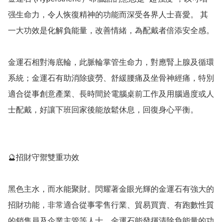
强生命力，令人恢復精神的功能而深受各界人士喜愛。 其
一大功效是化解負能量，改善情緒，為配戴者倍添安全感。

金運石相對海底輪，此脈輪掌管生命力，對應腎上腺及循環
系統；金運石有助消除疲勞、舒緩腰痛及坐骨神經痛，特別
適合從事創意產業、長時間於電腦桌前工作及用腦過度或人
士配戴，好讓下班回家後能放鬆休息，回復身心平衡。

🔮招財守禦雙重功效

黑色主水，而水能聚財。閃耀著金眼光輝的金運石有強大的
招財功能，非常適合從事零售行業、貿易買賣、有跑數性質
的銷售員及企業主管等人士。金運石能發揮清除負能量的功