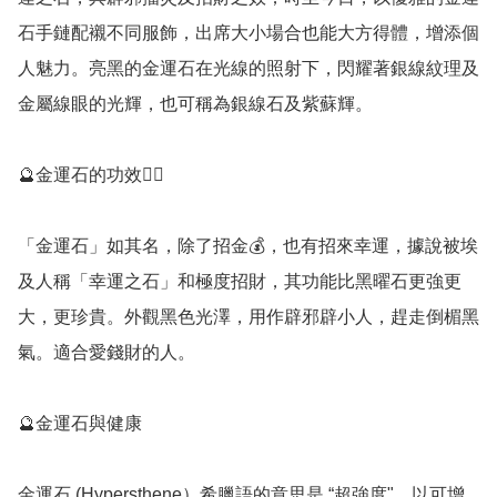
石手鏈配襯不同服飾，出席大小場合也能大方得體，增添個
人魅力。亮黑的金運石在光線的照射下，閃耀著銀線紋理及
金屬線眼的光輝，也可稱為銀線石及紫蘇輝。

🔮金運石的功效💁‍♀️

「金運石」如其名，除了招金💰，也有招來幸運，據說被埃
及人稱「幸運之石」和極度招財，其功能比黑曜石更強更
大，更珍貴。外觀黑色光澤，用作辟邪辟小人，趕走倒楣黑
氣。適合愛錢財的人。

🔮金運石與健康

金運石 (Hypersthene）希臘語的意思是 “超強度"，以可增