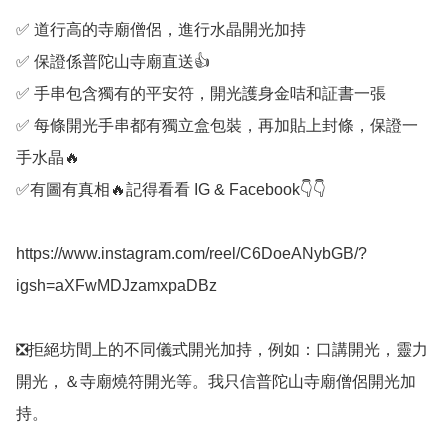
✅️ 道行高的寺廟僧侶，進行水晶開光加持

✅️ 保證係普陀山寺廟直送👍

✅️ 手串包含獨有的平安符，開光護身金咭和証書一張

✅️ 每條開光手串都有獨立盒包裝，再加貼上封條，保證一
手水晶🔥

✅️有圖有真相🔥記得看看 IG & Facebook👇👇

https://www.instagram.com/reel/C6DoeANybGB/?
igsh=aXFwMDJzamxpaDBz

❎️拒絕坊間上的不同儀式開光加持，例如：口講開光，靈力
開光，＆寺廟燒符開光等。我只信普陀山寺廟僧侶開光加
持。
