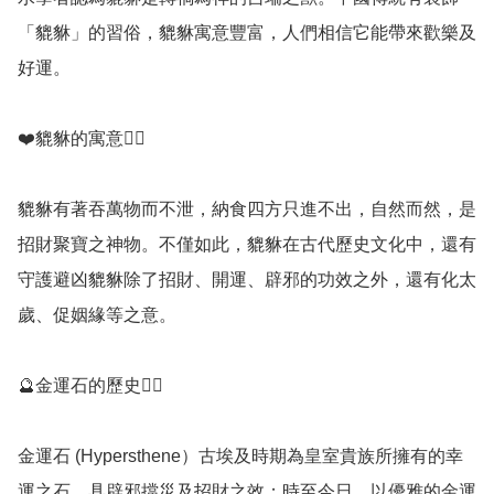
「貔貅」的習俗，貔貅寓意豐富，人們相信它能帶來歡樂及
好運。

❤️貔貅的寓意💁‍♀️

貔貅有著吞萬物而不泄，納食四方只進不出，自然而然，是
招財聚寶之神物。不僅如此，貔貅在古代歷史文化中，還有
守護避凶貔貅除了招財、開運、辟邪的功效之外，還有化太
歲、促姻緣等之意。

🔮金運石的歷史💁‍♀️

金運石 (Hypersthene）古埃及時期為皇室貴族所擁有的幸
運之石，具辟邪擋災及招財之效；時至今日，以優雅的金運