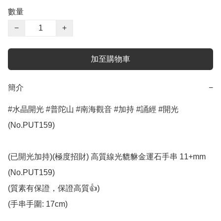
數量
−
+
加至購物車
簡介
−
#水晶開光 #普陀山 #南海觀音 #加持 #誦經 #開光 
(No.PUT159)

(已開光加持)(極度招財) 高質線光貔貅金運石手串 11+mm 
(No.PUT159)

(質素有保證，保證高質👍)

(手串手圍: 17cm)
