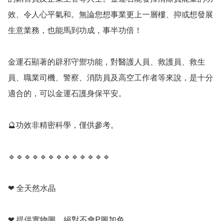
效、令人心平氣和。無論您想事業更上一層樓、抑或想發展
生意業務，也能馬到功成，事半功倍！

金運石顯著的辟邪守禦功能，對醫護人員、救護員、救生
員、職業司機、警察、消防員及高空工作者等來說，是十分
適合的，可以金運石護身保平安。

🔮功效非精密科學，僅供參考。

🔹️🔹️🔹️🔹️🔹️🔹️🔹️🔹️🔹️🔹️🔹️🔹️🔹️

❤ 全天然水晶

❤ 提供實物圖，絕對不會P圖加色
