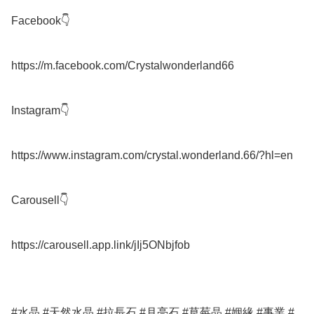
Facebook👇

https://m.facebook.com/Crystalwonderland66

Instagram👇

https://www.instagram.com/crystal.wonderland.66/?hl=en

Carousell👇

https://carousell.app.link/jIj5ONbjfob

#水晶 #天然水晶 #拉長石 #月亮石 #草莓晶 #姻緣 #事業 #