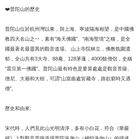
❤️普陀山的歷史

普陀山位於杭州灣以東，與上海、寧波隔海相望，是中國佛
教四大名山之一，素有“海天佛國”、“南海聖境”之稱，是全
國最著名最靈異的觀音道場。 山上寺院林立，佛教氛圍濃
郁，全山共有3大寺、88庵、128茅蓬，4000餘僧侶，史稱
“震旦第一佛國”。普陀山最有特色是要算處處是觀音菩薩、
僧尼、大廟和大樹，可謂“山當曲處皆藏寺，路欲窮時又遇
僧”。

歷史和由來: 

宋代時，人們見此山光明清淨，多有小白花，符合《華嚴
經》上對觀音菩薩道場普陀洛迦山（補怛洛伽山）的描述，