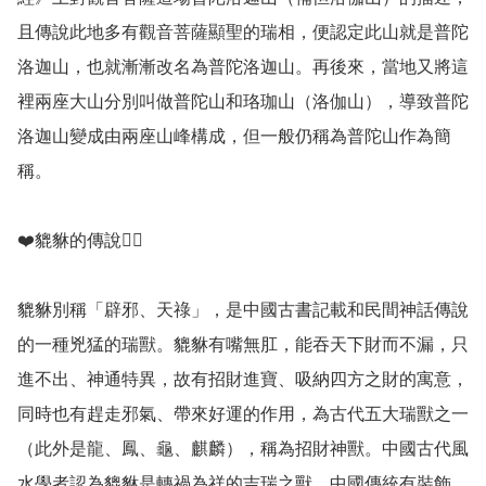
且傳說此地多有觀音菩薩顯聖的瑞相，便認定此山就是普陀
洛迦山，也就漸漸改名為普陀洛迦山。再後來，當地又將這
裡兩座大山分別叫做普陀山和珞珈山（洛伽山），導致普陀
洛迦山變成由兩座山峰構成，但一般仍稱為普陀山作為簡
稱。

❤️貔貅的傳說💁‍♀️

貔貅別稱「辟邪、天祿」，是中國古書記載和民間神話傳說
的一種兇猛的瑞獸。貔貅有嘴無肛，能吞天下財而不漏，只
進不出、神通特異，故有招財進寶、吸納四方之財的寓意，
同時也有趕走邪氣、帶來好運的作用，為古代五大瑞獸之一
（此外是龍、鳳、龜、麒麟），稱為招財神獸。中國古代風
水學者認為貔貅是轉禍為祥的吉瑞之獸。中國傳統有裝飾