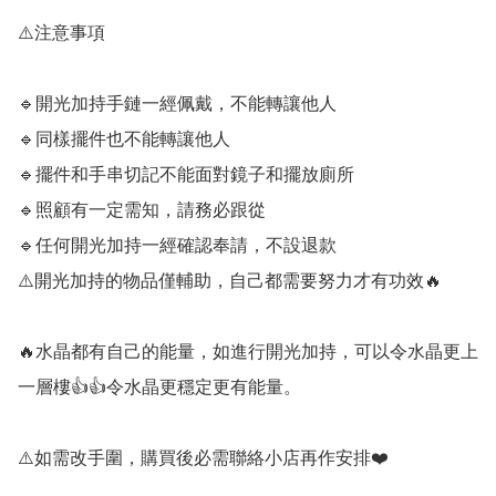
⚠️注意事項

🔹️開光加持手鏈一經佩戴，不能轉讓他人

🔹️同樣擺件也不能轉讓他人

🔹️擺件和手串切記不能面對鏡子和擺放廁所

🔹️照顧有一定需知，請務必跟從

🔹️任何開光加持一經確認奉請，不設退款

⚠️開光加持的物品僅輔助，自己都需要努力才有功效🔥

🔥水晶都有自己的能量，如進行開光加持，可以令水晶更上
一層樓👍👍令水晶更穩定更有能量。

⚠️如需改手圍，購買後必需聯絡小店再作安排❤️
