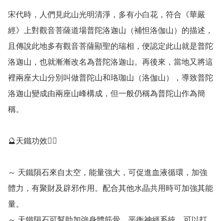
宋代時，人們見此山光明清淨，多有小白花，符合《華嚴
經》上對觀音菩薩道場普陀洛迦山（補怛洛伽山）的描述，
且傳說此地多有觀音菩薩顯聖的瑞相，便認定此山就是普陀
洛迦山，也就漸漸改名為普陀洛迦山。再後來，當地又將這
裡兩座大山分別叫做普陀山和珞珈山（洛伽山），導致普陀
洛迦山變成由兩座山峰構成，但一般仍稱為普陀山作為簡
稱。

🔮天鐵功效💁‍♀️

～ 天鐵隕石來自太空，能量強大，可促進血液循環，加強
體力，有聚財及辟邪作用。配合其他水晶共用時可加強其能
量。

～ 天鐵隕石可幫助加強身體筋骨，平衡神經系統，可以打