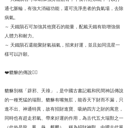
通七脈輪，有強大消磁功能，還可洗淨患者的負氣場，去除
病氣。

～ 天鐵隕石可加強其他寶石的能量，配戴天鐵有助增強個
人體力和耐力。

～ 天鐵隕石還能聚財氣福氣，招來好運，並且如同流星一
樣可以許願。

❤️貔貅的傳說💁‍♀️

貔貅別稱「辟邪、天祿」，是中國古書記載和民間神話傳說
的一種兇猛的瑞獸。貔貅有嘴無肛，能吞天下財而不漏，只
進不出、神通特異，故有招財進寶、吸納四方之財的寓意，
同時也有趕走邪氣、帶來好運的作用，為古代五大瑞獸之一
（此外是龍、鳳、龜、麒麟），稱為招財神獸。中國古代風