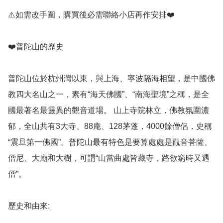
⚠️如需改手圍，購買後必需聯絡小店再作安排❤️

❤️普陀山的歷史

普陀山位於杭州灣以東，與上海、寧波隔海相望，是中國佛
教四大名山之一，素有“海天佛國”、“南海聖境”之稱，是全
國最著名最靈異的觀音道場。 山上寺院林立，佛教氛圍濃
郁，全山共有3大寺、88庵、128茅蓬，4000餘僧侶，史稱
“震旦第一佛國”。普陀山最有特色是要算處處是觀音菩薩、
僧尼、大廟和大樹，可謂“山當曲處皆藏寺，路欲窮時又遇
僧”。

歷史和由來: 
