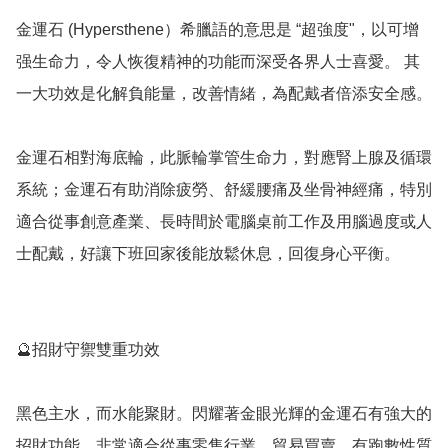
金運石 (Hypersthene）希臘語的意思是 “超強度"，以可增
强生命力，令人恢復精神的功能而深受各界人士喜愛。 其
一大功效是化解負能量，改善情緒，為配戴者倍添安全感。

金運石相對海底輪，此脈輪掌管生命力，對應腎上腺及循環
系統；金運石有助消除疲勞、舒緩腰痛及坐骨神經痛，特別
適合從事創意產業、長時間於電腦桌前工作及用腦過度或人
士配戴，好讓下班回家後能放鬆休息，回復身心平衡。

🔮招財守禦雙重功效

黑色主水，而水能聚財。閃耀著金眼光輝的金運石有強大的
招財功能，非常適合從事零售行業、貿易買賣、有跑數性質