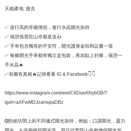
天鐵產地: 捷克

✅️ 道行高的寺廟僧侶，進行水晶開光加持

✅️ 保證係普陀山寺廟直送👍

✅️ 手串包含獨有的平安符，開光護身金咭和証書一張

✅️ 每條開光手串都有獨立盒包裝，再加貼上封條，保證一
手水晶🔥

✅️有圖有真相🔥記得看看 IG & Facebook👇👇

https://www.instagram.com/reel/C6DoeANybGB/?
igsh=aXFwMDJzamxpaDBz

❎️拒絕坊間上的不同儀式開光加持，例如：口講開光，靈力
開光，＆寺廟燒符開光等。我只信普陀山寺廟僧侶開光加