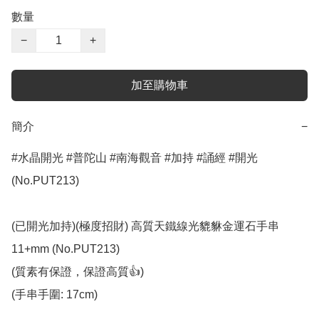
數量
−
+
加至購物車
簡介
−
#水晶開光 #普陀山 #南海觀音 #加持 #誦經 #開光 
(No.PUT213)

(已開光加持)(極度招財) 高質天鐵線光貔貅金運石手串 
11+mm (No.PUT213)

(質素有保證，保證高質👍)

(手串手圍: 17cm)
