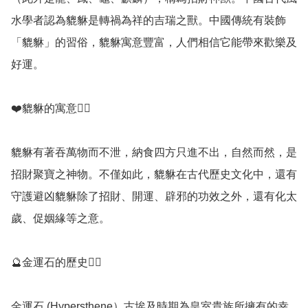
水學者認為貔貅是轉禍為祥的吉瑞之獸。中國傳統有裝飾
「貔貅」的習俗，貔貅寓意豐富，人們相信它能帶來歡樂及
好運。

❤️貔貅的寓意💁‍♀️

貔貅有著吞萬物而不泄，納食四方只進不出，自然而然，是
招財聚寶之神物。不僅如此，貔貅在古代歷史文化中，還有
守護避凶貔貅除了招財、開運、辟邪的功效之外，還有化太
歲、促姻緣等之意。

🔮金運石的歷史💁‍♀️

金運石 (Hypersthene）古埃及時期為皇室貴族所擁有的幸