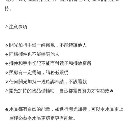
持。

⚠️注意事項

🔹️開光加持手鏈一經佩戴，不能轉讓他人

🔹️同樣擺件也不能轉讓他人

🔹️擺件和手串切記不能面對鏡子和擺放廁所

🔹️照顧有一定需知，請務必跟從

🔹️任何開光加持一經確認奉請，不設退款

⚠️開光加持的物品僅輔助，自己都需要努力才有功效🔥

🔥水晶都有自己的能量，如進行開光加持，可以令水晶更上
一層樓👍👍令水晶更穩定更有能量。
