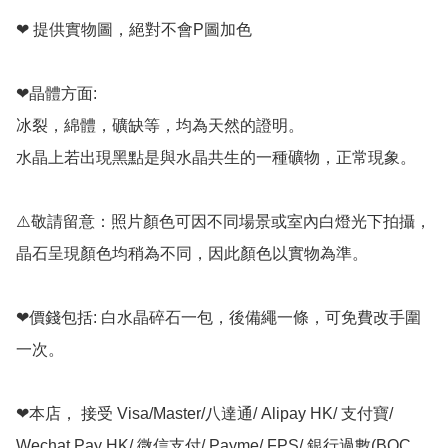
❤ 提供實物圖，絕對不會P圖加色

❤晶體方面:

冰裂，綿體，礦缺等，均為天然的證明。

水晶上若出現黑點是與水晶共生的一種礦物，正常現象。

⚠️敬請留意：照片顏色可因不同場景或室內白燈光下拍攝，
晶石呈現顏色均稍為不同，因此顏色以實物為準。

❤價錢包括: 白水晶碎石一包，後備繩一條，可免費改手圍
一次。

❤本店， 接受 Visa/Master/八達通/ Alipay HK/ 支付寶/ 
Wechat Pay HK/ 微信支付/ Payme/ FPS/ 銀行過數(BOC, 