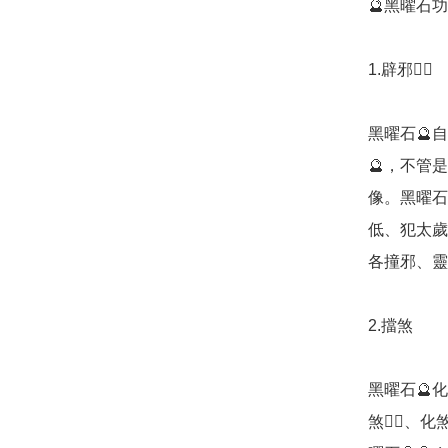
🔮黑曜石功效
1.辟邪🧟‍♂️

黑曜石🔮
🔮，不管
像。黑曜石
低、犯太歲
各撞邪、靈異事
2.擋煞

黑曜石🔮
煞🧟‍♂