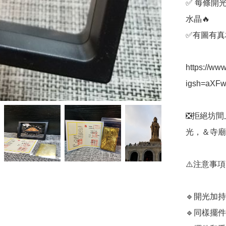
✅️ 每條
水晶🔥

✅️有圖有真相
https://ww
igsh=aXF
❎️拒絕坊
光，＆寺廟
⚠️注意事項

🔹️開光
🔹️同樣擺