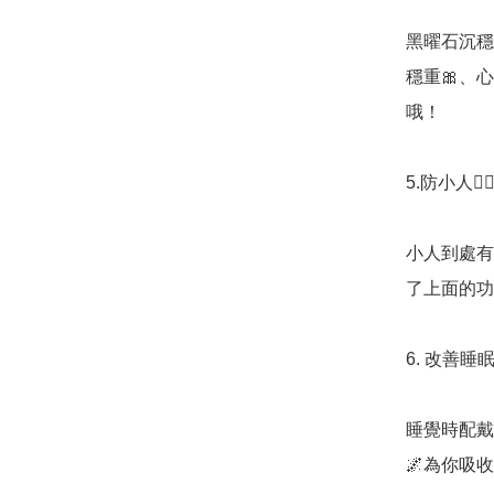
黑曜石沉穩
穩重🎀、
哦！

5.防小人🧟‍♂️
小人到處有，
了上面的功
6. 改善睡眠
睡覺時配戴
🌌為你吸收