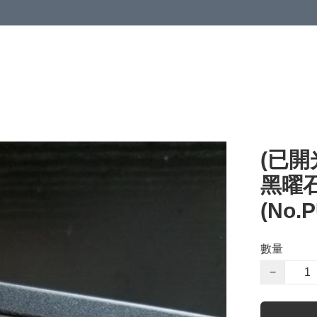
(已開
黑曜石
(No.
數量
−