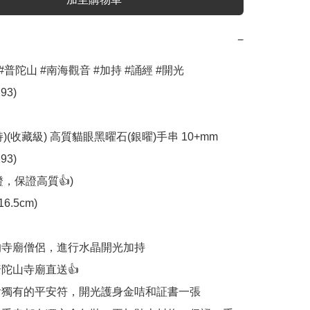
−
#普陀山 #南海觀音 #加持 #誦經 #開光 
3)

)(收藏級) 高質貓眼黑曜石(銀曜)手串 10+mm 
3)

，保證高質👍)

6.5cm)

高的寺廟僧侶，進行水晶開光加持

普陀山寺廟直送👍

包含獨有的平安符，開光護身金咭和証書一張
