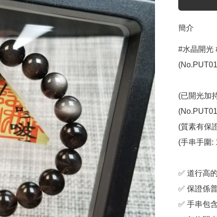
簡介
#水晶開光 
(No.PUT019
(已開光加持
(No.PUT019
(質素有保證
(手串手圍: 1
✅️ 道行
✅️ 保證係
✅️ 手串