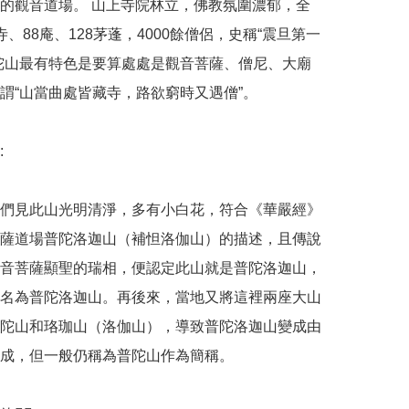
的觀音道場。 山上寺院林立，佛教氛圍濃郁，全
寺、88庵、128茅蓬，4000餘僧侶，史稱“震旦第一
陀山最有特色是要算處處是觀音菩薩、僧尼、大廟
謂“山當曲處皆藏寺，路欲窮時又遇僧”。



們見此山光明清淨，多有小白花，符合《華嚴經》
薩道場普陀洛迦山（補怛洛伽山）的描述，且傳說
音菩薩顯聖的瑞相，便認定此山就是普陀洛迦山，
名為普陀洛迦山。再後來，當地又將這裡兩座大山
陀山和珞珈山（洛伽山），導致普陀洛迦山變成由
成，但一般仍稱為普陀山作為簡稱。
