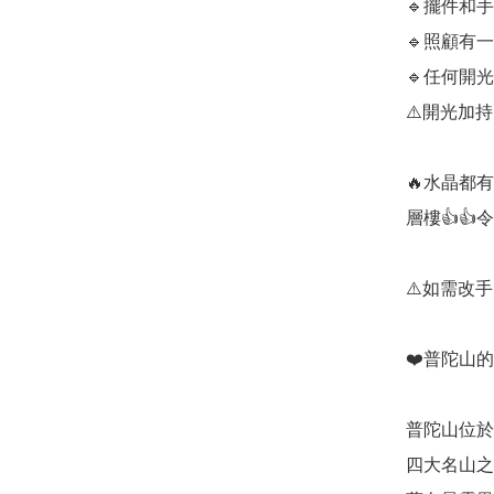
🔹️擺件
🔹️照顧有
🔹️任何
⚠️開光加
🔥水晶都
層樓👍👍
⚠️如需改
❤️普陀山的
普陀山位於
四大名山之