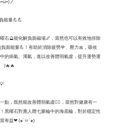
̀ω•́)ノ

能量💪💪

曜石🔮能化解負面磁場🌌，當然也可以有效地排除
️裡的負面能量💪！有助於消除疲勞🌹、壓力🎀，吸收
中的病氣、濁氣，進以改善體弱氣虛，提升運勢運
 )🔥🔥



一點，既然能改善體弱氣虛🧘‍♀️，當然對健康有一
👍！黑曜石對應人體七脈輪中的海底輪，對於穩定性
益❤ (๑´ㅂ`๑)
