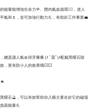
的能量能增強生命力🌹、體內氣血循環🧘‍♀️，使人
心平氣和🌷，並可加強行動力💪，有助於工作事業💼


總是讓人氣🎀得牙癢癢 (ﾒ ﾟ皿ﾟ)ﾒ配戴黑曜石除
效，更有防小人的效果哦💥💥



黑曜石🔮，可以有效幫助你入睡主要在於它的磁場
負面能量💪
