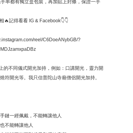
開光手串都有獨立盒包裝，再加貼上封條，保證一手
記得看看 IG & Facebook👇👇

w.instagram.com/reel/C6DoeANybGB/?
wMDJzamxpaDBz

間上的不同儀式開光加持，例如：口講開光，靈力開
燒符開光等。我只信普陀山寺廟僧侶開光加持。

加持手鏈一經佩戴，不能轉讓他人

件也不能轉讓他人
