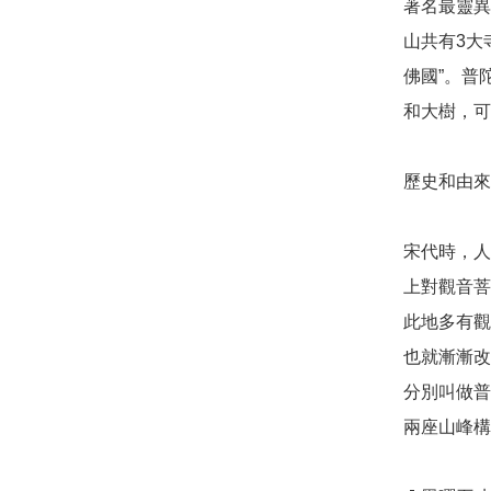
著名最靈異
山共有3大
佛國”。普
和大樹，可
歷史和由來: 
宋代時，人
上對觀音菩
此地多有觀
也就漸漸改
分別叫做普
兩座山峰構