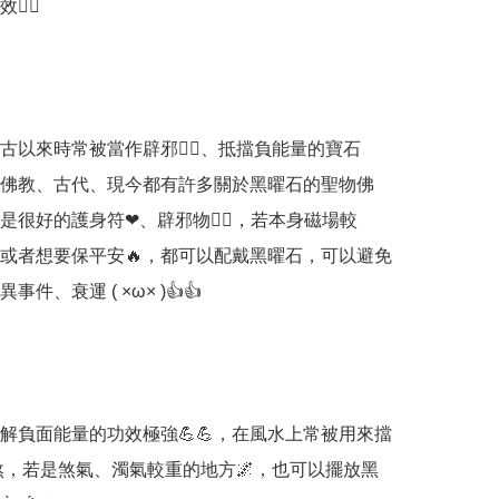
‍♀️

自古以來時常被當作辟邪🧟‍♂️、抵擋負能量的寶石
是佛教、古代、現今都有許多關於黑曜石的聖物佛
是很好的護身符❤、辟邪物🧟‍♂️，若本身磁場較
或者想要保平安🔥，都可以配戴黑曜石，可以避免
件、衰運 ( ×ω× )👍👍

化解負面能量的功效極強💪💪，在風水上常被用來擋
️、化煞，若是煞氣、濁氣較重的地方🌌，也可以擺放黑