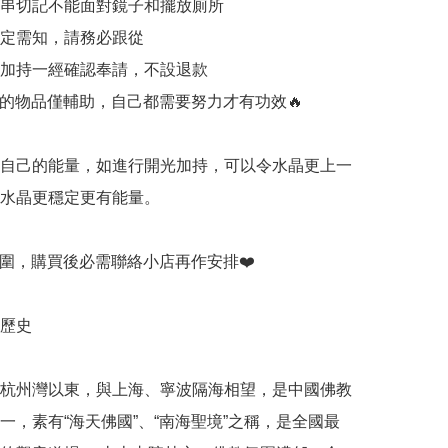
和手串切記不能面對鏡子和擺放廁所

一定需知，請務必跟從

開光加持一經確認奉請，不設退款

持的物品僅輔助，自己都需要努力才有功效🔥

有自己的能量，如進行開光加持，可以令水晶更上一
令水晶更穩定更有能量。

手圍，購買後必需聯絡小店再作安排❤️

歷史

杭州灣以東，與上海、寧波隔海相望，是中國佛教
一，素有“海天佛國”、“南海聖境”之稱，是全國最