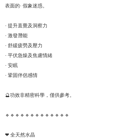
表面的· 假象迷惑。

· 提升直覺及洞察力

· 激發潛能

· 舒緩疲勞及壓力

· 平伏急燥及焦慮情緒

· 安眠

· 鞏固伴侶感情

🔮功效非精密科學，僅供參考。

🔹️🔹️🔹️🔹️🔹️🔹️🔹️🔹️🔹️🔹️🔹️🔹️🔹️

❤ 全天然水晶
