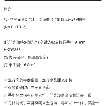
簡介
−
#水晶開光 #普陀山 #南海觀音 #加持 #誦經 #開光 
(No.PUT012)

(已開光加持)(強藍光) 高質透徹灰拉長手串 9+mm 
HKD$838

(質素有保證，保證高質👍)

(手串手圍: 16.8cm)

✅️ 道行高的寺廟僧侶，進行水晶開光加持

✅️ 保證係普陀山寺廟直送👍

✅️ 手串包含獨有的平安符，開光護身金咭和証書一張

✅️ 每條開光手串都有獨立盒包裝，再加貼上封條，保證一