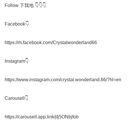
Follow 下我地 👇👇👇

Facebook👇

https://m.facebook.com/Crystalwonderland66

Instagram👇

https://www.instagram.com/crystal.wonderland.66/?hl=en

Carousell👇

https://carousell.app.link/jIj5ONbjfob
