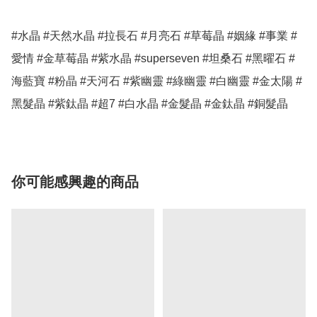
#水晶 #天然水晶 #拉長石 #月亮石 #草莓晶 #姻緣 #事業 #
愛情 #金草莓晶 #紫水晶 #superseven #坦桑石 #黑曜石 #
海藍寶 #粉晶 #天河石 #紫幽靈 #綠幽靈 #白幽靈 #金太陽 #
你可能感興趣的商品