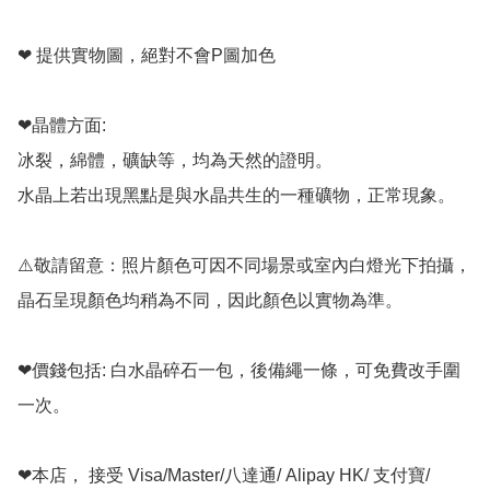
❤ 提供實物圖，絕對不會P圖加色

❤晶體方面:

冰裂，綿體，礦缺等，均為天然的證明。

水晶上若出現黑點是與水晶共生的一種礦物，正常現象。

⚠️敬請留意：照片顏色可因不同場景或室內白燈光下拍攝，
晶石呈現顏色均稍為不同，因此顏色以實物為準。

❤價錢包括: 白水晶碎石一包，後備繩一條，可免費改手圍
一次。

❤本店， 接受 Visa/Master/八達通/ Alipay HK/ 支付寶/ 