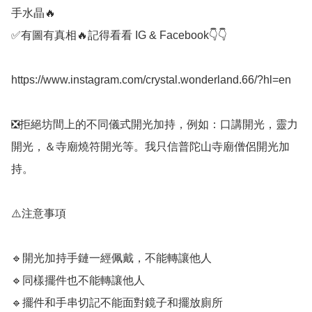
手水晶🔥

✅️有圖有真相🔥記得看看 IG & Facebook👇👇

https://www.instagram.com/crystal.wonderland.66/?hl=en

❎️拒絕坊間上的不同儀式開光加持，例如：口講開光，靈力
開光，＆寺廟燒符開光等。我只信普陀山寺廟僧侶開光加
持。

⚠️注意事項

🔹️開光加持手鏈一經佩戴，不能轉讓他人

🔹️同樣擺件也不能轉讓他人

🔹️擺件和手串切記不能面對鏡子和擺放廁所
